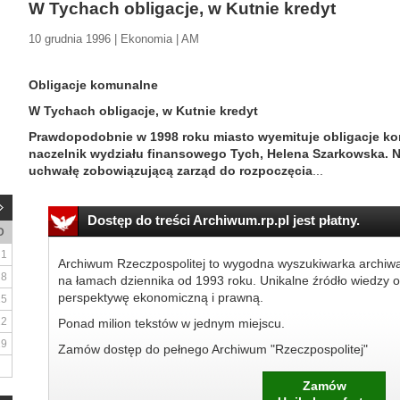
W Tychach obligacje, w Kutnie kredyt
10 grudnia 1996 | Ekonomia | AM
Obligacje komunalne
W Tychach obligacje, w Kutnie kredyt
Prawdopodobnie w 1998 roku miasto wyemituje obligacje ko
naczelnik wydziału finansowego Tych, Helena Szarkowska. N
uchwałę zobowiązującą zarząd do rozpoczęcia
...
Dostęp do treści Archiwum.rp.pl jest płatny.
D
1
Archiwum Rzeczpospolitej to wygodna wyszukiwarka archiw
8
na łamach dziennika od 1993 roku. Unikalne źródło wiedzy o
perspektywę ekonomiczną i prawną.
15
22
Ponad milion tekstów w jednym miejscu.
29
Zamów dostęp do pełnego Archiwum "Rzeczpospolitej"
Zamów