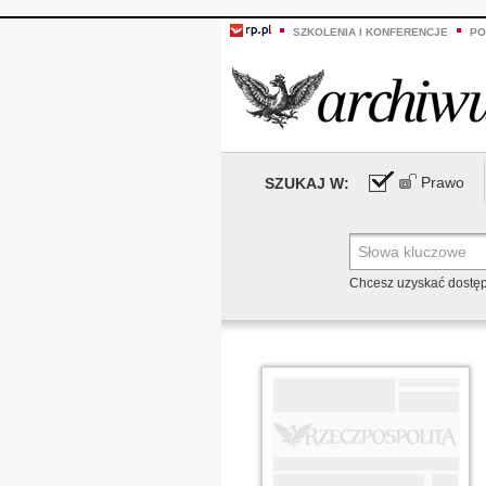
SZKOLENIA I KONFERENCJE
PO
Prawo
SZUKAJ W:
Chcesz uzyskać dostę