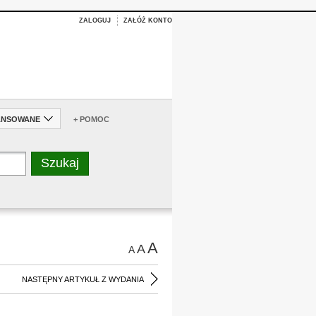
ZALOGUJ
ZAŁÓŻ KONTO
ANSOWANE
+ POMOC
A
A
A
NASTĘPNY ARTYKUŁ Z WYDANIA