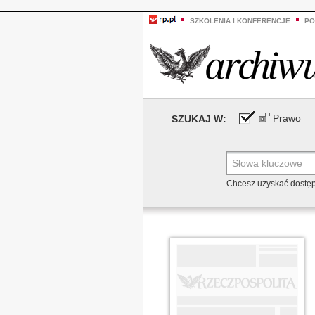
SZKOLENIA I KONFERENCJE
PO
Prawo
SZUKAJ W:
Chcesz uzyskać dostę