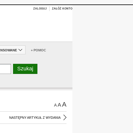
ZALOGUJ
ZAŁÓŻ KONTO
ANSOWANE
+ POMOC
A
A
A
NASTĘPNY ARTYKUŁ Z WYDANIA