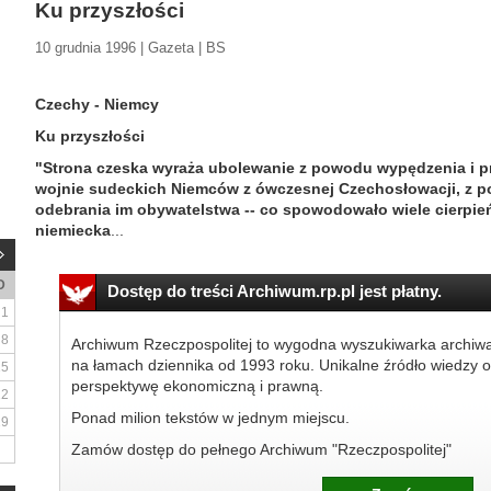
Ku przyszłości
10 grudnia 1996 | Gazeta | BS
Czechy - Niemcy
Ku przyszłości
"Strona czeska wyraża ubolewanie z powodu wypędzenia i 
wojnie sudeckich Niemców z ówczesnej Czechosłowacji, z p
odebrania im obywatelstwa -- co spowodowało wiele cierpień
niemiecka
...
D
Dostęp do treści Archiwum.rp.pl jest płatny.
1
8
Archiwum Rzeczpospolitej to wygodna wyszukiwarka archiw
na łamach dziennika od 1993 roku. Unikalne źródło wiedzy o
15
perspektywę ekonomiczną i prawną.
22
Ponad milion tekstów w jednym miejscu.
29
Zamów dostęp do pełnego Archiwum "Rzeczpospolitej"