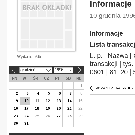
Informacje
10 grudnia 199
Informacje
Lista transakc
L. p. | Nazwa |
Wydanie:
936
transakcji | tys.
grudzień
1996
0601 | 81, 20 |
«
»
PN
WT
ŚR
CZ
PT
SB
ND
1
POPRZEDNI ARTYKUŁ Z
2
3
4
5
6
7
8
9
10
11
12
13
14
15
16
17
18
19
20
21
22
23
24
25
26
27
28
29
30
31