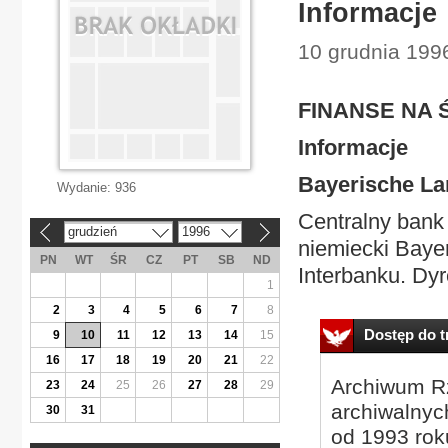
Informacje
10 grudnia 199
FINANSE NA 
Informacje
Bayerische La
Wydanie:
936
Centralny bank 
grudzień
1996
«
»
niemiecki Baye
PN
WT
ŚR
CZ
PT
SB
ND
Interbanku. Dyr
1
2
3
4
5
6
7
8
Dostęp do tr
9
10
11
12
13
14
15
16
17
18
19
20
21
22
Archiwum Rz
23
24
25
26
27
28
29
archiwalnyc
30
31
od 1993 roku