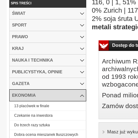
116, 0 | 1, 51% 
SPIS TREŚCI
0% Zurich | 117, 
ŚWIAT
2% soja śruta US
SPORT
metali strate
PRAWO
Dostęp do tr
KRAJ
NAUKA I TECHNIKA
Archiwum Rz
archiwalnyc
PUBLICYSTYKA, OPINIE
od 1993 roku
wzbogacone
GAZETA
Ponad milio
EKONOMIA
Zamów dostę
13 placówek w finale
Czekanie na inwestora
Do trzech razy sztuka
Masz już wyku
Dobra ocena mieszanek tłuszczowych