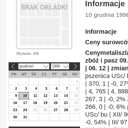
Informacje
10 grudnia 199
Informacje
Ceny surowcó
Cenymetaliszl
Wydanie:
936
zbóż i pasz
09.
grudzień
1996
| 06. 12 | zmia
«
»
PN
WT
ŚR
CZ
PT
SB
ND
pszenica USc/ bu
1
| 370, 1 | -0, 2
2
3
4
5
6
7
8
| 4, 765 | 4, 88
9
10
11
12
13
14
15
267, 3 | -0, 2% Z
16
17
18
19
20
21
22
266, 0 | -0, 6% 
23
24
25
26
27
28
29
USc/ bu | XII/ 9
30
31
-0, 54% | III/ 97