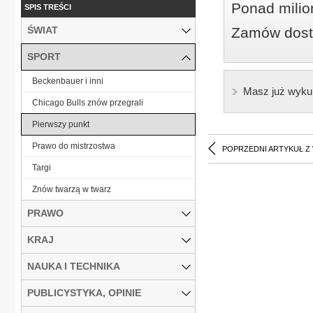
Ponad milio
SPIS TREŚCI
ŚWIAT
Zamów dostę
SPORT
Beckenbauer i inni
Masz już wyku
Chicago Bulls znów przegrali
Pierwszy punkt
Prawo do mistrzostwa
POPRZEDNI ARTYKUŁ Z
Targi
Znów twarzą w twarz
PRAWO
KRAJ
NAUKA I TECHNIKA
PUBLICYSTYKA, OPINIE