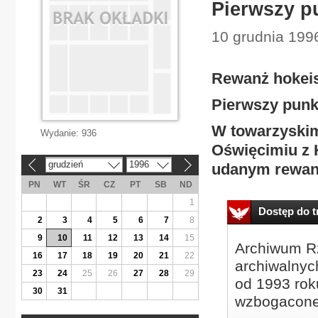
Pierwszy p
10 grudnia 1996
Rewanż hokeis
Pierwszy punk
W towarzyskim
Wydanie:
936
Oświęcimiu z 
grudzień
1996
udanym rewanż
«
»
PN
WT
ŚR
CZ
PT
SB
ND
1
Dostęp do tr
2
3
4
5
6
7
8
9
10
11
12
13
14
15
Archiwum Rz
16
17
18
19
20
21
22
archiwalnyc
23
24
25
26
27
28
29
od 1993 roku
30
31
wzbogacone