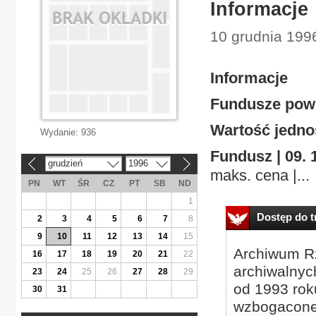
Informacje
10 grudnia 199
Informacje
Fundusze powie
Wartość jednos
Wydanie:
936
Fundusz | 09. 1
grudzień
1996
«
»
maks. cena |...
PN
WT
ŚR
CZ
PT
SB
ND
1
Dostęp do tr
2
3
4
5
6
7
8
9
10
11
12
13
14
15
Archiwum Rz
16
17
18
19
20
21
22
archiwalnyc
23
24
25
26
27
28
29
od 1993 roku
30
31
wzbogacone