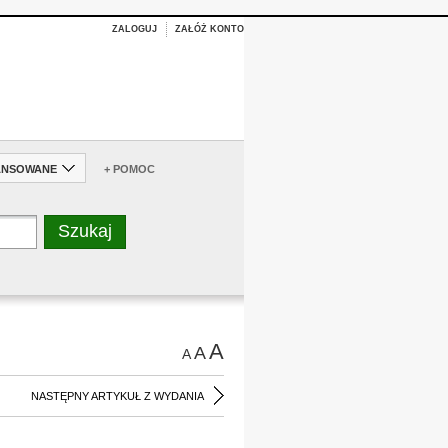
ZALOGUJ
ZAŁÓŻ KONTO
ANSOWANE
+ POMOC
A
A
A
NASTĘPNY ARTYKUŁ Z WYDANIA