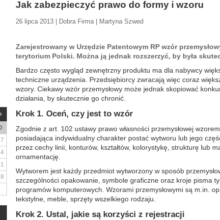
Jak zabezpieczyć prawo do formy i wzoru
26 lipca 2013 | Dobra Firma | Martyna Szwed
Zarejestrowany w Urzędzie Patentowym RP wzór przemysłowy
terytorium Polski. Można ją jednak rozszerzyć, by była skut
Bardzo często wygląd zewnętrzny produktu ma dla nabywcy więks
techniczne urządzenia. Przedsiębiorcy zwracają więc coraz więk
wzory. Ciekawy wzór przemysłowy może jednak skopiować konkure
działania, by skutecznie go chronić.
Krok 1. Oceń, czy jest to wzór
D
Zgodnie z art. 102 ustawy prawo własności przemysłowej wzorem
posiadająca indywidualny charakter postać wytworu lub jego czę
7
przez cechy linii, konturów, kształtów, kolorystykę, strukturę lub 
14
ornamentację.
21
Wytworem jest każdy przedmiot wytworzony w sposób przemysłowy
28
szczególności opakowanie, symbole graficzne oraz kroje pisma t
programów komputerowych. Wzorami przemysłowymi są m.in. opako
tekstylne, meble, sprzęty wszelkiego rodzaju.
Krok 2. Ustal, jakie są korzyści z rejestracji