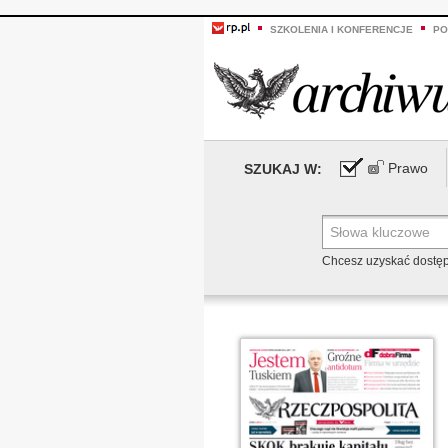
SZKOLENIA I KONFERENCJE
PO
Prawo
SZUKAJ W:
Chcesz uzyskać dostę