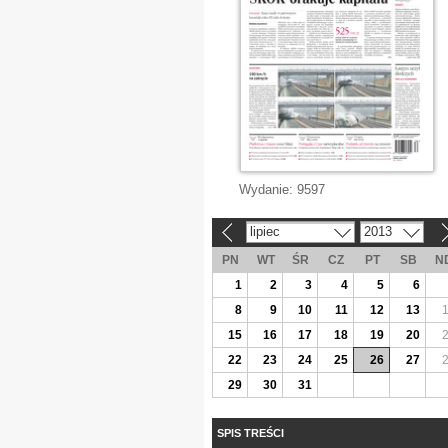
Wydanie:
9597
lipiec
2013
«
»
PN
WT
ŚR
CZ
PT
SB
N
1
2
3
4
5
6
8
9
10
11
12
13
15
16
17
18
19
20
22
23
24
25
26
27
29
30
31
SPIS TREŚCI