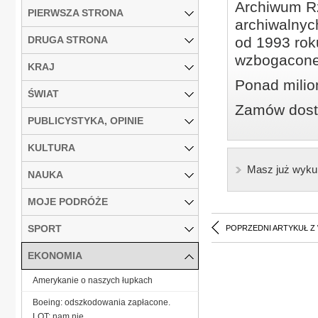
Archiwum Rz
PIERWSZA STRONA
archiwalnyc
DRUGA STRONA
od 1993 roku
wzbogacone
KRAJ
Ponad milio
ŚWIAT
Zamów dostę
PUBLICYSTYKA, OPINIE
KULTURA
Masz już wyku
NAUKA
MOJE PODRÓŻE
SPORT
POPRZEDNI ARTYKUŁ Z
EKONOMIA
Amerykanie o naszych łupkach
Boeing: odszkodowania zapłacone.
LOT: nam nie