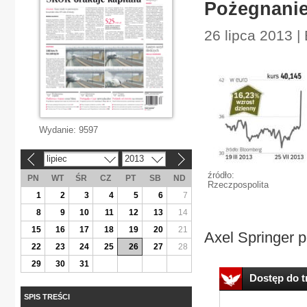
Pożegnanie
26 lipca 2013 | 
Wydanie:
9597
lipiec
2013
«
»
źródło:
PN
WT
ŚR
CZ
PT
SB
ND
Rzeczpospolita
1
2
3
4
5
6
7
8
9
10
11
12
13
14
15
16
17
18
19
20
21
Axel Springer po
22
23
24
25
26
27
28
29
30
31
Dostęp do tr
SPIS TREŚCI