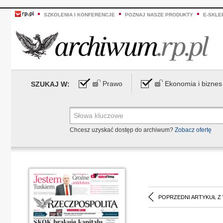
SZKOLENIA I KONFERENCJE
POZNAJ NASZE PRODUKTY
E-SKLE
Prawo
Ekonomia i biznes
SZUKAJ W:
Chcesz uzyskać dostęp do archiwum?
Zobacz ofertę
POPRZEDNI ARTYKUŁ Z