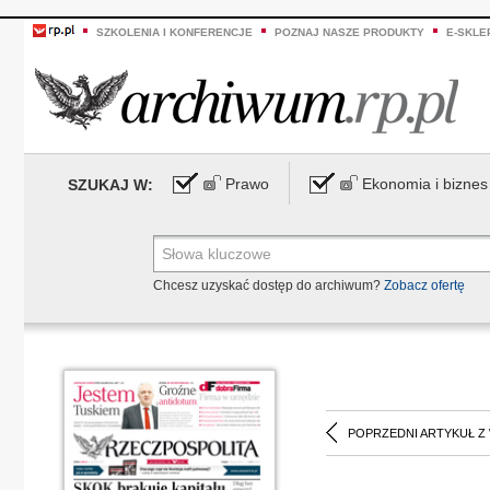
SZKOLENIA I KONFERENCJE
POZNAJ NASZE PRODUKTY
E-SKLE
Prawo
Ekonomia i biznes
SZUKAJ W:
Chcesz uzyskać dostęp do archiwum?
Zobacz ofertę
POPRZEDNI ARTYKUŁ Z