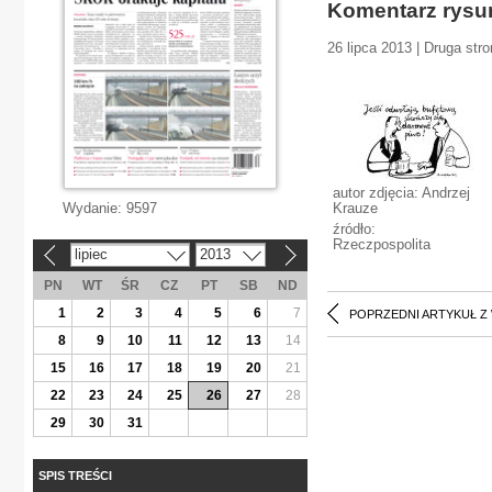
Komentarz rys
26 lipca 2013 | Druga str
autor zdjęcia: Andrzej
Wydanie:
9597
Krauze
źródło:
Rzeczpospolita
lipiec
2013
«
»
PN
WT
ŚR
CZ
PT
SB
ND
1
2
3
4
5
6
7
POPRZEDNI ARTYKUŁ Z
8
9
10
11
12
13
14
15
16
17
18
19
20
21
22
23
24
25
26
27
28
29
30
31
SPIS TREŚCI