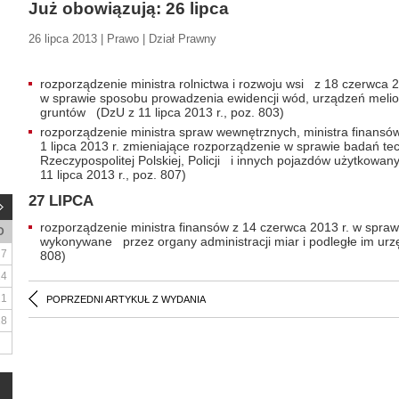
Już obowiązują: 26 lipca
26 lipca 2013 | Prawo | Dział Prawny
rozporządzenie ministra rolnictwa i rozwoju wsi z 18 czerwca 
w sprawie sposobu prowadzenia ewidencji wód, urządzeń melio
gruntów (DzU z 11 lipca 2013 r., poz. 803)
rozporządzenie ministra spraw wewnętrznych, ministra finansów
1 lipca 2013 r. zmieniające rozporządzenie w sprawie badań te
Rzeczypospolitej Polskiej, Policji i innych pojazdów użytkow
11 lipca 2013 r., poz. 807)
27 LIPCA
rozporządzenie ministra finansów z 14 czerwca 2013 r. w spraw
D
wykonywane przez organy administracji miar i podległe im urzę
7
808)
14
21
POPRZEDNI ARTYKUŁ Z WYDANIA
28