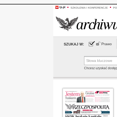
SZKOLENIA I KONFERENCJE
PO
Prawo
SZUKAJ W:
Chcesz uzyskać dostę