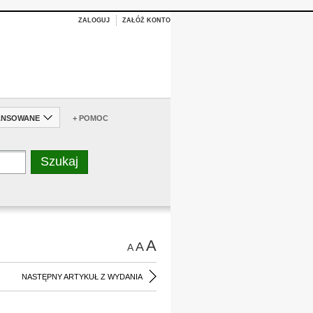
ZALOGUJ
ZAŁÓŻ KONTO
ANSOWANE
+ POMOC
A
A
A
NASTĘPNY ARTYKUŁ Z WYDANIA