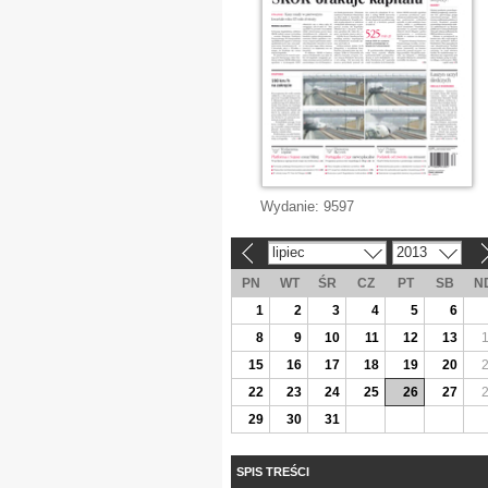
Wydanie:
9597
lipiec
2013
«
»
PN
WT
ŚR
CZ
PT
SB
N
1
2
3
4
5
6
8
9
10
11
12
13
15
16
17
18
19
20
22
23
24
25
26
27
29
30
31
SPIS TREŚCI