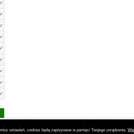
as
|
Regulamin
|
Reklama
|
Napisz do nas
|
Kontakt
|
Pliki cookies
|
Dek
mienisz ustawień, cookies będą zapisywane w pamięci Twojego urządzenia.
Wię