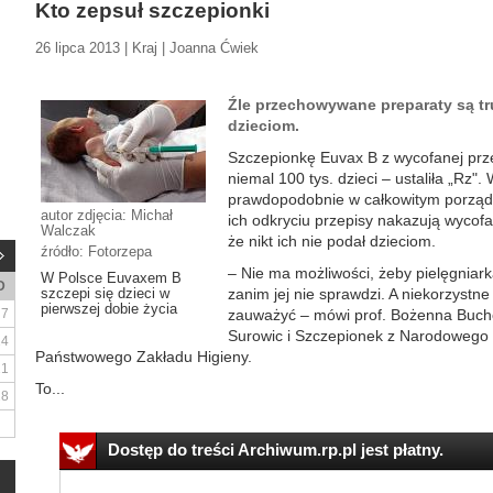
Kto zepsuł szczepionki
26 lipca 2013 | Kraj | Joanna Ćwiek
Źle przechowywane preparaty są tru
dzieciom.
Szczepionkę Euvax B z wycofanej prze
niemal 100 tys. dzieci – ustaliła „Rz"
prawdopodobnie w całkowitym porządku
autor zdjęcia: Michał
ich odkryciu przepisy nakazują wycofan
Walczak
że nikt ich nie podał dzieciom.
źródło: Fotorzepa
– Nie ma możliwości, żeby pielęgniar
W Polsce Euvaxem B
D
szczepi się dzieci w
zanim jej nie sprawdzi. A niekorzyst
pierwszej dobie życia
7
zauważyć – mówi prof. Bożenna Bucho
Surowic i Szczepionek z Narodowego 
14
Państwowego Zakładu Higieny.
21
To...
28
Dostęp do treści Archiwum.rp.pl jest płatny.