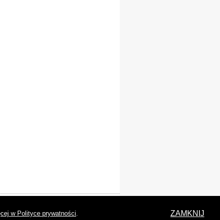
laracja dostępności
ZAMKNIJ
cej w Polityce prywatności
.