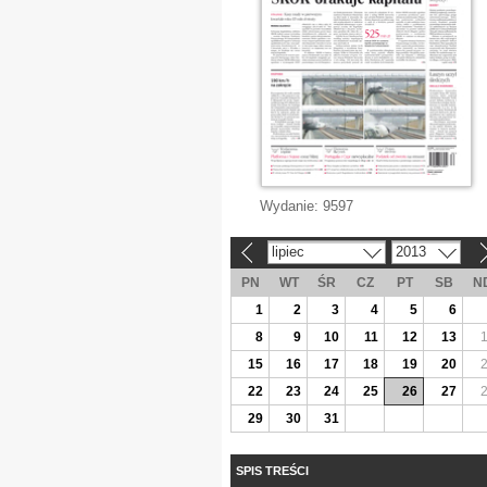
Wydanie:
9597
lipiec
2013
«
»
PN
WT
ŚR
CZ
PT
SB
N
1
2
3
4
5
6
8
9
10
11
12
13
15
16
17
18
19
20
22
23
24
25
26
27
29
30
31
SPIS TREŚCI