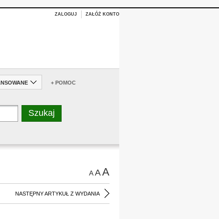
ZALOGUJ
ZAŁÓŻ KONTO
ANSOWANE
+ POMOC
A
A
A
NASTĘPNY ARTYKUŁ Z WYDANIA