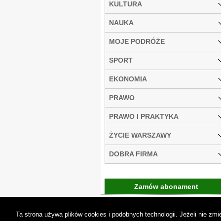
KULTURA
NAUKA
MOJE PODRÓŻE
SPORT
EKONOMIA
PRAWO
PRAWO I PRAKTYKA
ŻYCIE WARSZAWY
DOBRA FIRMA
Zamów abonament
Gremi Media:
O n
Ta strona używa plików cookies i podobnych technologii. Jeżeli nie z