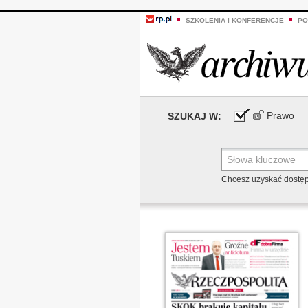
SZKOLENIA I KONFERENCJE
PO
Prawo
SZUKAJ W:
Chcesz uzyskać dostę