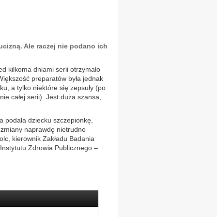
cizną. Ale raczej nie podano ich
d kilkoma dniami serii otrzymało
. Większość preparatów była jednak
, a tylko niektóre się zepsuły (po
ie całej serii). Jest duża szansa,
ka podała dziecku szczepionkę,
ne zmiany naprawdę nietrudno
lc, kierownik Zakładu Badania
Instytutu Zdrowia Publicznego –