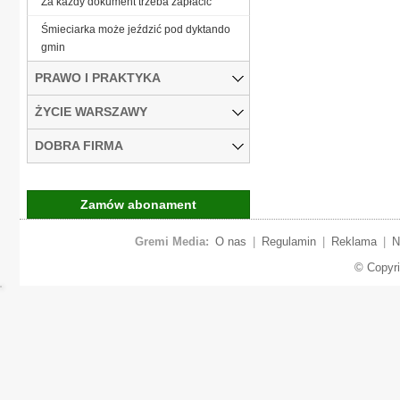
Za każdy dokument trzeba zapłacić
Śmieciarka może jeździć pod dyktando
gmin
PRAWO I PRAKTYKA
ŻYCIE WARSZAWY
DOBRA FIRMA
Zamów abonament
Gremi Media:
O nas
|
Regulamin
|
Reklama
|
N
© Copyr