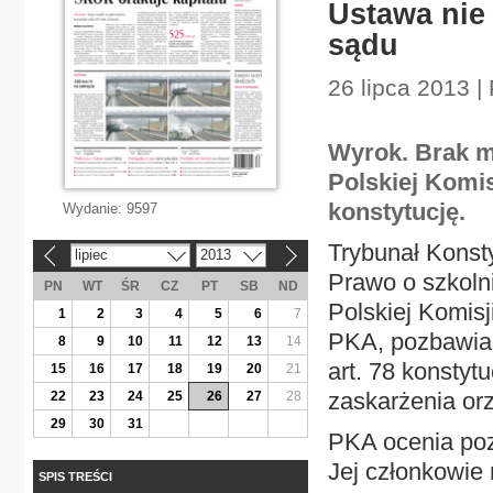
Ustawa nie
sądu
26 lipca 2013 |
Wyrok. Brak m
Polskiej Komis
konstytucję.
Wydanie:
9597
Trybunał Konsty
lipiec
2013
«
»
Prawo o szkoln
PN
WT
ŚR
CZ
PT
SB
ND
Polskiej Komisj
1
2
3
4
5
6
7
PKA, pozbawia 
8
9
10
11
12
13
14
art. 78 konstyt
15
16
17
18
19
20
21
zaskarżenia orz
22
23
24
25
26
27
28
29
30
31
PKA ocenia poz
Jej członkowie m
SPIS TREŚCI