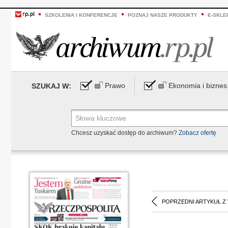
SZKOLENIA I KONFERENCJE
POZNAJ NASZE PRODUKTY
E-SKLE
Prawo
Ekonomia i biznes
SZUKAJ W:
Chcesz uzyskać dostęp do archiwum?
Zobacz ofertę
POPRZEDNI ARTYKUŁ Z