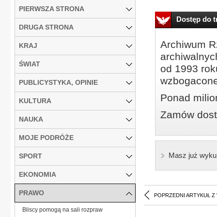
PIERWSZA STRONA
Dostęp do tr
DRUGA STRONA
Archiwum Rz
KRAJ
archiwalnyc
ŚWIAT
od 1993 roku
wzbogacone
PUBLICYSTYKA, OPINIE
Ponad milio
KULTURA
Zamów dostę
NAUKA
MOJE PODRÓŻE
Masz już wyku
SPORT
EKONOMIA
PRAWO
POPRZEDNI ARTYKUŁ Z
Bliscy pomogą na sali rozpraw