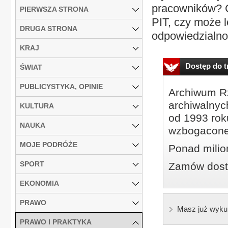
pracowników? 
PIERWSZA STRONA
PIT, czy może l
DRUGA STRONA
odpowiedzialnoś
KRAJ
Dostęp do tr
ŚWIAT
PUBLICYSTYKA, OPINIE
Archiwum Rz
archiwalnyc
KULTURA
od 1993 roku
NAUKA
wzbogacone
MOJE PODRÓŻE
Ponad milio
SPORT
Zamów dostę
EKONOMIA
PRAWO
Masz już wyku
PRAWO I PRAKTYKA