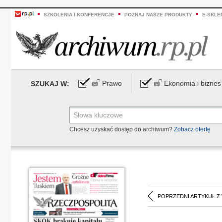
SZKOLENIA I KONFERENCJE
POZNAJ NASZE PRODUKTY
E-SKLE
Prawo
Ekonomia i biznes
SZUKAJ W:
Chcesz uzyskać dostęp do archiwum?
Zobacz ofertę
POPRZEDNI ARTYKUŁ Z