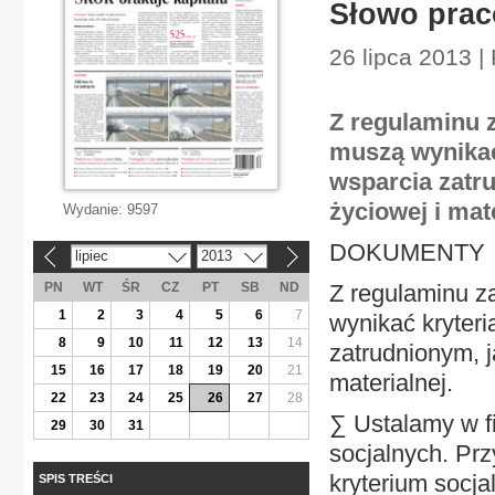
Słowo prac
26 lipca 2013 |
Z regulaminu 
muszą wynikać
wsparcia zatru
życiowej i mate
Wydanie:
9597
DOKUMENTY
lipiec
2013
«
»
PN
WT
ŚR
CZ
PT
SB
ND
Z regulaminu z
1
2
3
4
5
6
7
wynikać kryteri
8
9
10
11
12
13
14
zatrudnionym, ja
15
16
17
18
19
20
21
materialnej.
22
23
24
25
26
27
28
∑ Ustalamy w f
29
30
31
socjalnych. Pr
kryterium socj
SPIS TREŚCI