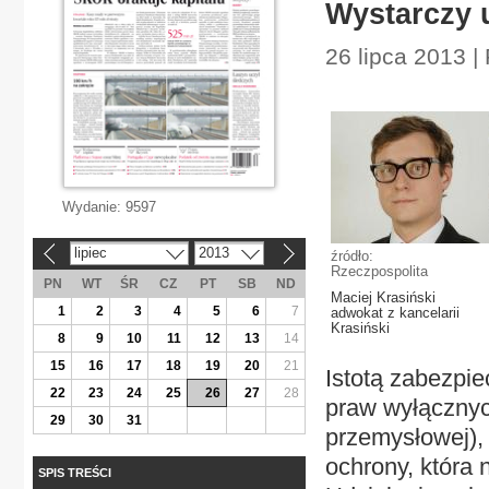
Wystarczy
26 lipca 2013 |
Wydanie:
9597
lipiec
2013
źródło:
«
»
Rzeczpospolita
PN
WT
ŚR
CZ
PT
SB
ND
Maciej Krasiński
1
2
3
4
5
6
7
adwokat z kancelarii
Krasiński
8
9
10
11
12
13
14
15
16
17
18
19
20
21
Istotą zabezpi
22
23
24
25
26
27
28
praw wyłącznyc
29
30
31
przemysłowej),
ochrony, która 
SPIS TREŚCI