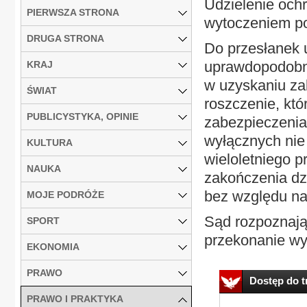
Udzielenie och
PIERWSZA STRONA
wytoczeniem p
DRUGA STRONA
Do przesłanek u
uprawdopodobni
KRAJ
w uzyskaniu za
ŚWIAT
roszczenie, kt
PUBLICYSTYKA, OPINIE
zabezpieczenia
wyłącznych nie 
KULTURA
wieloletniego
NAUKA
zakończenia dz
bez względu na
MOJE PODRÓŻE
Sąd rozpoznają
SPORT
przekonanie wył
EKONOMIA
PRAWO
Dostęp do tr
PRAWO I PRAKTYKA