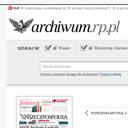
SZKOLENIA I KONFERENCJE
POZNAJ NASZE PRODUKTY
E-SKLE
Prawo
Ekonomia i biznes
SZUKAJ W:
Chcesz uzyskać dostęp do archiwum?
Zobacz ofertę
POPRZEDNI ARTYKUŁ Z