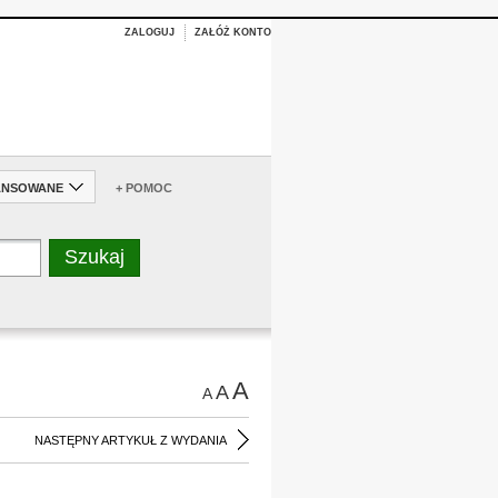
ZALOGUJ
ZAŁÓŻ KONTO
ANSOWANE
+ POMOC
A
A
A
NASTĘPNY ARTYKUŁ Z WYDANIA