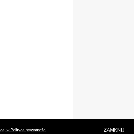
laracja dostępności
ZAMKNIJ
cej w Polityce prywatności
.