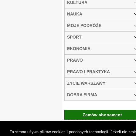
KULTURA
NAUKA
MOJE PODRÓŻE
SPORT
EKONOMIA
PRAWO
PRAWO I PRAKTYKA
ŻYCIE WARSZAWY
DOBRA FIRMA
Zamów abonament
Gremi Media:
O n
Ta strona używa plików cookies i podobnych technologii. Jeżeli nie z