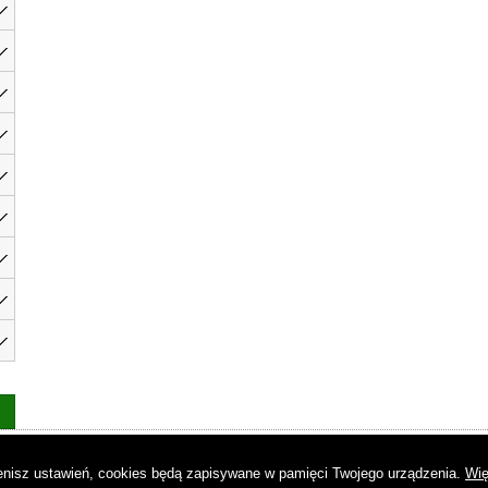
as
|
Regulamin
|
Reklama
|
Napisz do nas
|
Kontakt
|
Pliki cookies
|
Dek
mienisz ustawień, cookies będą zapisywane w pamięci Twojego urządzenia.
Wię