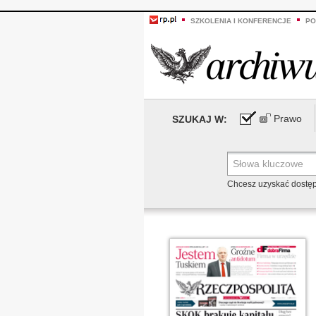
SZKOLENIA I KONFERENCJE
PO
Prawo
SZUKAJ W:
Chcesz uzyskać dostę