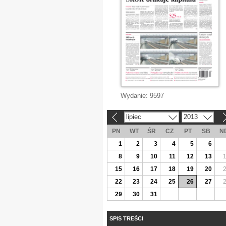
Wydanie:
9597
lipiec
2013
«
»
PN
WT
ŚR
CZ
PT
SB
N
1
2
3
4
5
6
8
9
10
11
12
13
15
16
17
18
19
20
22
23
24
25
26
27
29
30
31
SPIS TREŚCI