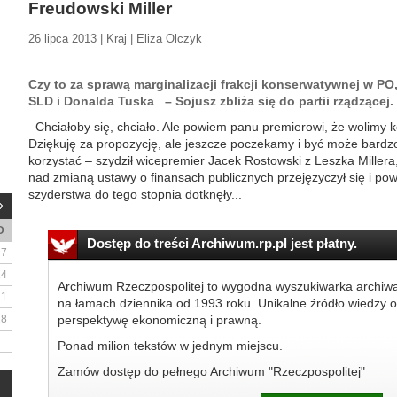
Freudowski Miller
26 lipca 2013 | Kraj | Eliza Olczyk
Czy to za sprawą marginalizacji frakcji konserwatywnej w PO
SLD i Donalda Tuska – Sojusz zbliża się do partii rządzącej.
–Chciałoby się, chciało. Ale powiem panu premierowi, że wolimy k
Dziękuję za propozycję, ale jeszcze poczekamy i być może bardzo
korzystać – szydził wicepremier Jacek Rostowski z Leszka Millera
nad zmianą ustawy o finansach publicznych przejęzyczył się i powi
szyderstwa do tego stopnia dotknęły...
D
Dostęp do treści Archiwum.rp.pl jest płatny.
7
14
Archiwum Rzeczpospolitej to wygodna wyszukiwarka archiw
21
na łamach dziennika od 1993 roku. Unikalne źródło wiedzy o
28
perspektywę ekonomiczną i prawną.
Ponad milion tekstów w jednym miejscu.
Zamów dostęp do pełnego Archiwum "Rzeczpospolitej"