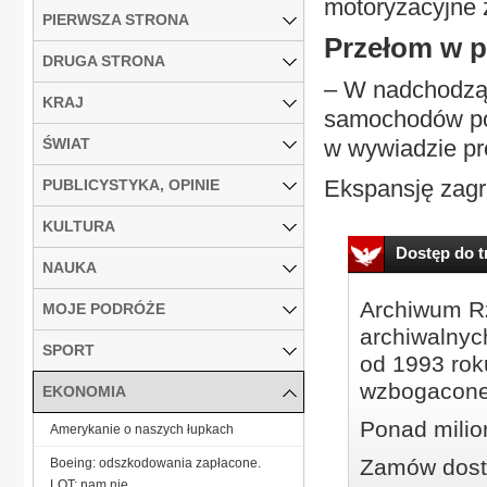
motoryzacyjne 
PIERWSZA STRONA
Przełom w p
DRUGA STRONA
– W nadchodząc
KRAJ
samochodów poz
ŚWIAT
w wywiadzie pr
Ekspansję zagr
PUBLICYSTYKA, OPINIE
KULTURA
Dostęp do tr
NAUKA
Archiwum Rz
MOJE PODRÓŻE
archiwalnyc
SPORT
od 1993 roku
wzbogacone
EKONOMIA
Ponad milio
Amerykanie o naszych łupkach
Zamów dostę
Boeing: odszkodowania zapłacone.
LOT: nam nie