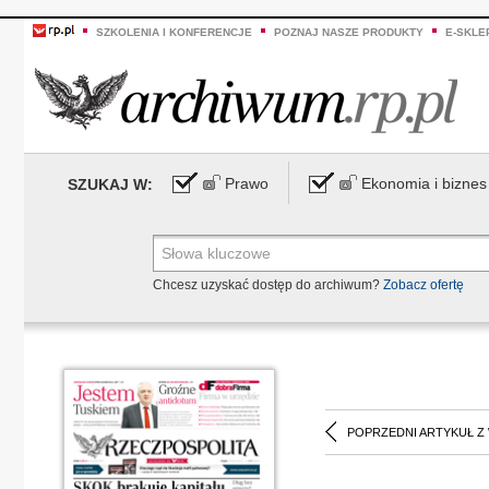
SZKOLENIA I KONFERENCJE
POZNAJ NASZE PRODUKTY
E-SKLE
Prawo
Ekonomia i biznes
SZUKAJ W:
Chcesz uzyskać dostęp do archiwum?
Zobacz ofertę
POPRZEDNI ARTYKUŁ Z