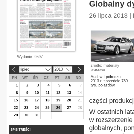
Globalny d
26 lipca 2013 |
Wydanie:
9597
źródło: materiały
lipiec
2013
prasowe
«
»
Audi w I półroczu
PN
WT
ŚR
CZ
PT
SB
ND
2013 r. sprzedało 780
tys. pojazdów.
1
2
3
4
5
6
7
8
9
10
11
12
13
14
części produkcj
15
16
17
18
19
20
21
22
23
24
25
26
27
28
W ostatnich lat
29
30
31
w rozszerzenie 
globalnych, po
SPIS TREŚCI