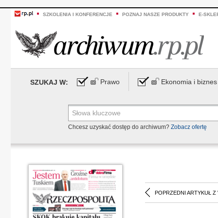
SZKOLENIA I KONFERENCJE
POZNAJ NASZE PRODUKTY
E-SKLE
Prawo
Ekonomia i biznes
SZUKAJ W:
Chcesz uzyskać dostęp do archiwum?
Zobacz ofertę
POPRZEDNI ARTYKUŁ Z