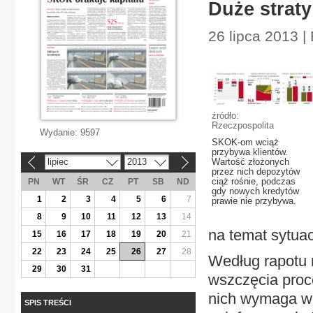
Duże strat
26 lipca 2013 |
źródło:
Rzeczpospolita
Wydanie:
9597
SKOK-om wciąż
przybywa klientów.
lipiec
2013
Wartość złożonych
«
»
przez nich depozytów
ciąż rośnie, podczas
PN
WT
ŚR
CZ
PT
SB
ND
gdy nowych kredytów
1
2
3
4
5
6
7
prawie nie przybywa.
8
9
10
11
12
13
14
na temat sytuac
15
16
17
18
19
20
21
22
23
24
25
26
27
28
Według rapotu 
29
30
31
wszczęcia pro
nich wymaga wp
SPIS TREŚCI