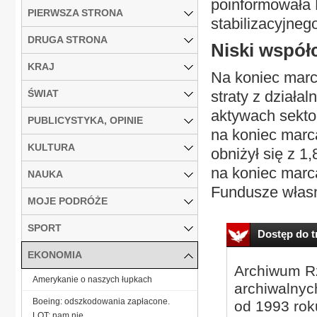
poinformowała 
PIERWSZA STRONA
stabilizacyjneg
DRUGA STRONA
Niski współ
KRAJ
Na koniec mar
ŚWIAT
straty z działa
aktywach sektor
PUBLICYSTYKA, OPINIE
na koniec marc
KULTURA
obniżył się z 1
na koniec marc
NAUKA
Fundusze własn
MOJE PODRÓŻE
SPORT
Dostęp do tr
EKONOMIA
Archiwum Rz
Amerykanie o naszych łupkach
archiwalnyc
Boeing: odszkodowania zapłacone.
od 1993 roku
LOT: nam nie