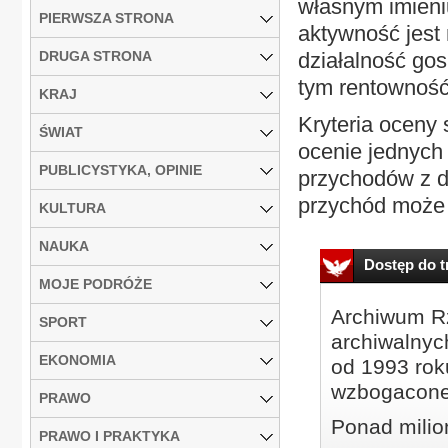
własnym imieni
PIERWSZA STRONA
aktywność jest
DRUGA STRONA
działalność gos
tym rentowność 
KRAJ
Kryteria oceny 
ŚWIAT
ocenie jednych
PUBLICYSTYKA, OPINIE
przychodów z dz
przychód może p
KULTURA
NAUKA
Dostęp do tr
MOJE PODRÓŻE
Archiwum Rz
SPORT
archiwalnyc
EKONOMIA
od 1993 roku
wzbogacone
PRAWO
Ponad milio
PRAWO I PRAKTYKA