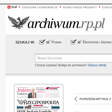
SZKOLENIA I KONFERENCJE
POZNAJ NASZE PRODUKTY
E-SKLE
Prawo
Ekonomia i biznes
SZUKAJ W:
Chcesz uzyskać dostęp do archiwum?
Zobacz ofertę
POPRZEDNI ARTYKUŁ Z