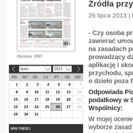
Źródła prz
26 lipca 2013 |
- Czy osoba p
zawierać umowy
na zasadach p
prowadzący dz
Wydanie:
9597
aplikację i sk
lipiec
2013
«
»
przychodu, sp
PN
WT
ŚR
CZ
PT
SB
ND
o dzieło poza 
1
2
3
4
5
6
7
Odpowiada Pio
8
9
10
11
12
13
14
podatkowy w 
15
16
17
18
19
20
21
Wspólnicy:
22
23
24
25
26
27
28
29
30
31
W mojej ocenie
wyborze zasad 
SPIS TREŚCI