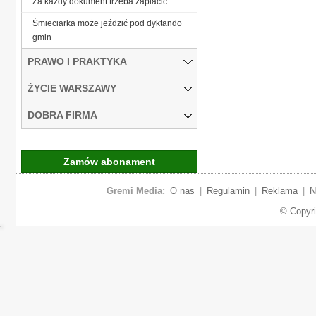
Za każdy dokument trzeba zapłacić
Śmieciarka może jeździć pod dyktando
gmin
PRAWO I PRAKTYKA
ŻYCIE WARSZAWY
DOBRA FIRMA
Zamów abonament
Gremi Media:
O nas
|
Regulamin
|
Reklama
|
N
© Copyr