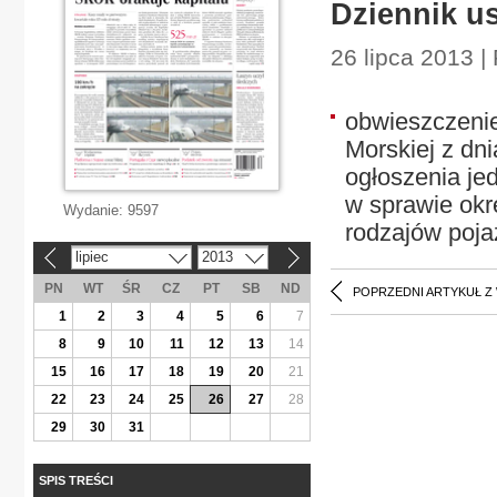
Dziennik us
26 lipca 2013 |
obwieszczenie
Morskiej z dni
ogłoszenia jed
w sprawie okr
Wydanie:
9597
rodzajów poj
lipiec
2013
«
»
PN
WT
ŚR
CZ
PT
SB
ND
POPRZEDNI ARTYKUŁ Z
1
2
3
4
5
6
7
8
9
10
11
12
13
14
15
16
17
18
19
20
21
22
23
24
25
26
27
28
29
30
31
SPIS TREŚCI