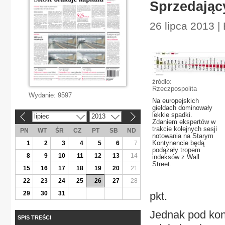
Sprzedając
26 lipca 2013 
źródło:
Rzeczpospolita
Wydanie:
9597
Na europejskich
giełdach dominowały
lekkie spadki.
lipiec
2013
«
»
Zdaniem ekspertów w
trakcie kolejnych sesji
PN
WT
ŚR
CZ
PT
SB
ND
notowania na Starym
Kontynencie będą
1
2
3
4
5
6
7
podążały tropem
8
9
10
11
12
13
14
indeksów z Wall
Street.
15
16
17
18
19
20
21
22
23
24
25
26
27
28
29
30
31
pkt.
Jednak pod koni
SPIS TREŚCI