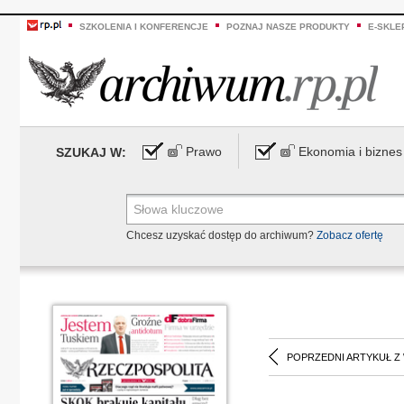
SZKOLENIA I KONFERENCJE
POZNAJ NASZE PRODUKTY
E-SKLE
Prawo
Ekonomia i biznes
SZUKAJ W:
Chcesz uzyskać dostęp do archiwum?
Zobacz ofertę
POPRZEDNI ARTYKUŁ Z