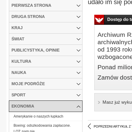
udało im się pod
PIERWSZA STRONA
DRUGA STRONA
Dostęp do tr
KRAJ
Archiwum Rz
ŚWIAT
archiwalnyc
od 1993 roku
PUBLICYSTYKA, OPINIE
wzbogacone
KULTURA
Ponad milio
NAUKA
Zamów dostę
MOJE PODRÓŻE
SPORT
Masz już wyku
EKONOMIA
Amerykanie o naszych łupkach
Boeing: odszkodowania zapłacone.
POPRZEDNI ARTYKUŁ Z
LOT: nam nie