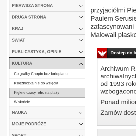
PIERWSZA STRONA
przyjaciółmi P
DRUGA STRONA
Paulem Serusie
zafascynowani 
KRAJ
Malowali płasko
ŚWIAT
PUBLICYSTYKA, OPINIE
Dostęp do tr
KULTURA
Archiwum Rz
Co grałby Chopin bez fortepianu
archiwalnyc
od 1993 roku
Księżniczka nie do wzięcia
wzbogacone
Piękne czasy retro na plaży
Ponad milio
W skrócie
Zamów dostę
NAUKA
MOJE PODRÓŻE
SPORT