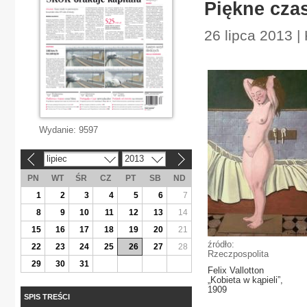
Piękne czas
26 lipca 2013 |
Wydanie:
9597
lipiec
2013
«
»
PN
WT
ŚR
CZ
PT
SB
ND
1
2
3
4
5
6
7
8
9
10
11
12
13
14
15
16
17
18
19
20
21
źródło:
22
23
24
25
26
27
28
Rzeczpospolita
29
30
31
Felix Vallotton
„Kobieta w kąpieli”,
1909
SPIS TREŚCI