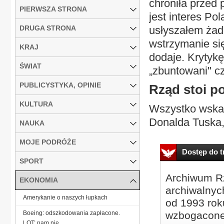
chroniła przed
PIERWSZA STRONA
jest interes Po
DRUGA STRONA
usłyszałem żad
wstrzymanie się
KRAJ
dodaje. Krytykę
ŚWIAT
„zbuntowani" cz
PUBLICYSTYKA, OPINIE
Rząd stoi p
KULTURA
Wszystko wskaz
Donalda Tuska,
NAUKA
MOJE PODRÓŻE
Dostęp do tr
SPORT
Archiwum Rz
EKONOMIA
archiwalnyc
Amerykanie o naszych łupkach
od 1993 roku
Boeing: odszkodowania zapłacone.
wzbogacone
LOT: nam nie