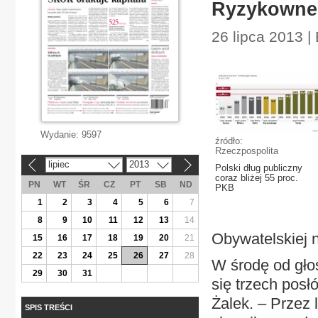
Ryzykowne 
26 lipca 2013 
Wydanie:
9597
źródło:
Rzeczpospolita
lipiec
2013
«
»
Polski dług publiczny
coraz bliżej 55 proc.
PN
WT
ŚR
CZ
PT
SB
ND
PKB
1
2
3
4
5
6
7
8
9
10
11
12
13
14
Obywatelskiej n
15
16
17
18
19
20
21
22
23
24
25
26
27
28
W środę od gło
29
30
31
się trzech pos
Żalek. – Przez l
SPIS TREŚCI