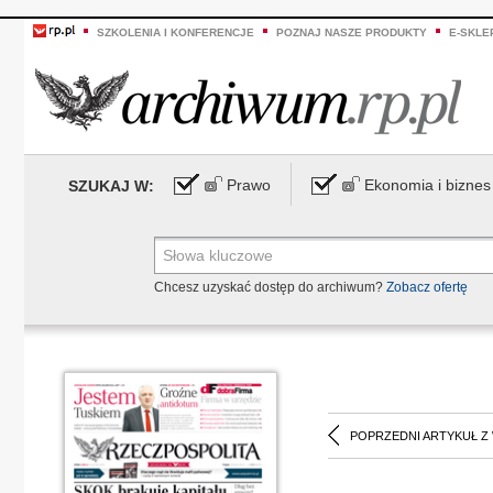
SZKOLENIA I KONFERENCJE
POZNAJ NASZE PRODUKTY
E-SKLE
Prawo
Ekonomia i biznes
SZUKAJ W:
Chcesz uzyskać dostęp do archiwum?
Zobacz ofertę
POPRZEDNI ARTYKUŁ Z