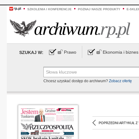
SZKOLENIA I KONFERENCJE
POZNAJ NASZE PRODUKTY
E-SKLE
Prawo
Ekonomia i biznes
SZUKAJ W:
Chcesz uzyskać dostęp do archiwum?
Zobacz ofertę
POPRZEDNI ARTYKUŁ Z