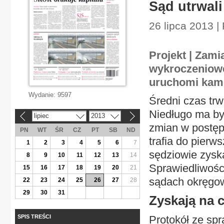
Sąd utrwali
26 lipca 2013 |
Projekt | Zam
wykroczeniowe
uruchomi kame
Wydanie:
9597
Średni czas tr
Niedługo ma by
lipiec
2013
«
»
zmian w postęp
PN
WT
ŚR
CZ
PT
SB
ND
trafia do pierw
1
2
3
4
5
6
7
sędziowie zysk
8
9
10
11
12
13
14
Sprawiedliwośc
15
16
17
18
19
20
21
sądach okręgowy
22
23
24
25
26
27
28
29
30
31
Zyskają na 
SPIS TREŚCI
Protokół ze sp