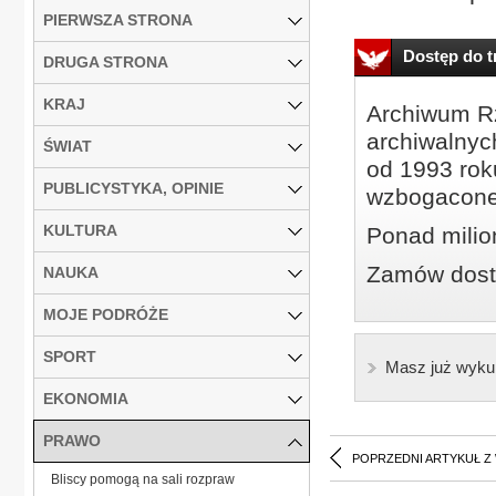
PIERWSZA STRONA
Dostęp do tr
DRUGA STRONA
KRAJ
Archiwum Rz
archiwalnyc
ŚWIAT
od 1993 roku
PUBLICYSTYKA, OPINIE
wzbogacone
KULTURA
Ponad milio
Zamów dostę
NAUKA
MOJE PODRÓŻE
SPORT
Masz już wyku
EKONOMIA
PRAWO
POPRZEDNI ARTYKUŁ Z
Bliscy pomogą na sali rozpraw