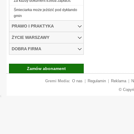
Za każdy dokument trzeba zapłacić
Śmieciarka może jeździć pod dyktando
gmin
PRAWO I PRAKTYKA
ŻYCIE WARSZAWY
DOBRA FIRMA
Zamów abonament
Gremi Media:
O nas
|
Regulamin
|
Reklama
|
N
© Copyr