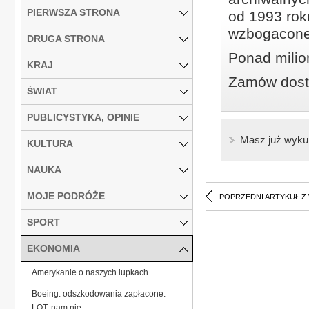
PIERWSZA STRONA
od 1993 roku
wzbogacone
DRUGA STRONA
Ponad milio
KRAJ
Zamów dostę
ŚWIAT
PUBLICYSTYKA, OPINIE
Masz już wyku
KULTURA
NAUKA
MOJE PODRÓŻE
POPRZEDNI ARTYKUŁ Z
SPORT
EKONOMIA
Amerykanie o naszych łupkach
Boeing: odszkodowania zapłacone.
LOT: nam nie