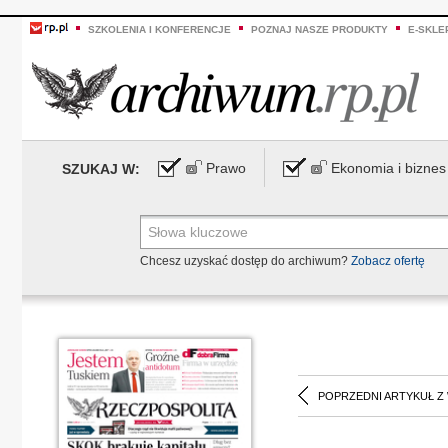
SZKOLENIA I KONFERENCJE
POZNAJ NASZE PRODUKTY
E-SKLE
Prawo
Ekonomia i biznes
SZUKAJ W:
Chcesz uzyskać dostęp do archiwum?
Zobacz ofertę
POPRZEDNI ARTYKUŁ Z