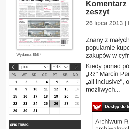
Komentarz 
zeszyt
26 lipca 2013 
Znany z małyc
popularnie kup
zakupów w cyfr
Wydanie:
9597
Kiedy ponad pó
lipiec
2013
«
»
„Rz" Marcin Per
PN
WT
ŚR
CZ
PT
SB
ND
„all inclusive"
1
2
3
4
5
6
7
możliwych...
8
9
10
11
12
13
14
15
16
17
18
19
20
21
22
23
24
25
26
27
28
Dostęp do tr
29
30
31
Archiwum Rz
SPIS TREŚCI
archiwalnyc