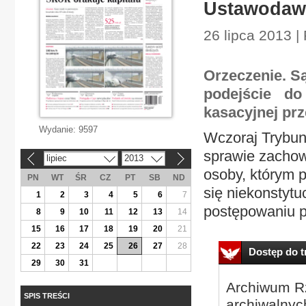
Ustawodaw
26 lipca 2013 | 
Orzeczenie. S
podejście do 
kasacyjnej pr
Wydanie:
9597
Wczoraj Trybun
sprawie zachow
lipiec
2013
«
»
osoby, którym 
PN
WT
ŚR
CZ
PT
SB
ND
się niekonstytu
1
2
3
4
5
6
7
postępowaniu p
8
9
10
11
12
13
14
15
16
17
18
19
20
21
22
23
24
25
26
27
28
Dostęp do tr
29
30
31
Archiwum Rz
SPIS TREŚCI
archiwalnyc