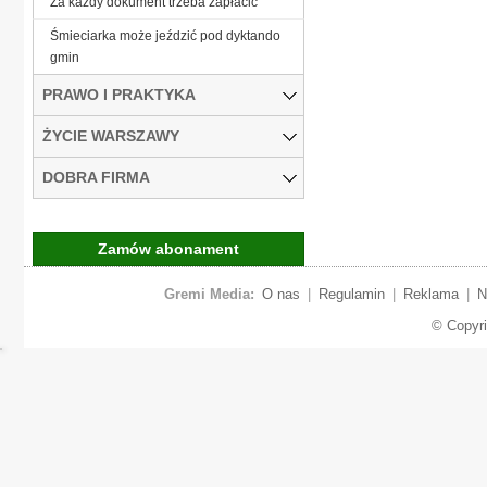
Za każdy dokument trzeba zapłacić
Śmieciarka może jeździć pod dyktando
gmin
PRAWO I PRAKTYKA
ŻYCIE WARSZAWY
DOBRA FIRMA
Zamów abonament
Gremi Media:
O nas
|
Regulamin
|
Reklama
|
N
© Copyr