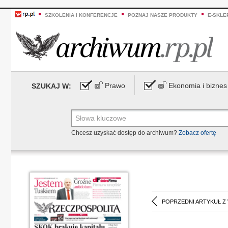
SZKOLENIA I KONFERENCJE
POZNAJ NASZE PRODUKTY
E-SKLE
Prawo
Ekonomia i biznes
SZUKAJ W:
Chcesz uzyskać dostęp do archiwum?
Zobacz ofertę
POPRZEDNI ARTYKUŁ Z