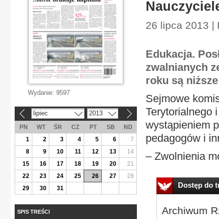
Nauczyciele
26 lipca 2013 |
Edukacja. Pos
zwalnianych z
roku są niższe
Wydanie:
9597
Sejmowe komisj
Terytorialnego i
lipiec
2013
«
»
wystąpieniem p
PN
WT
ŚR
CZ
PT
SB
ND
pedagogów i in
1
2
3
4
5
6
7
8
9
10
11
12
13
14
– Zwolnienia mo
15
16
17
18
19
20
21
22
23
24
25
26
27
28
Dostęp do tr
29
30
31
Archiwum Rz
SPIS TREŚCI