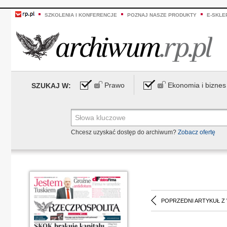
SZKOLENIA I KONFERENCJE
POZNAJ NASZE PRODUKTY
E-SKLE
Prawo
Ekonomia i biznes
SZUKAJ W:
Chcesz uzyskać dostęp do archiwum?
Zobacz ofertę
POPRZEDNI ARTYKUŁ Z