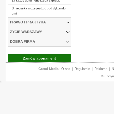
Za każdy dokument trzeba zapłacić
Śmieciarka może jeździć pod dyktando
gmin
PRAWO I PRAKTYKA
ŻYCIE WARSZAWY
DOBRA FIRMA
Zamów abonament
Gremi Media:
O nas
|
Regulamin
|
Reklama
|
N
© Copyr