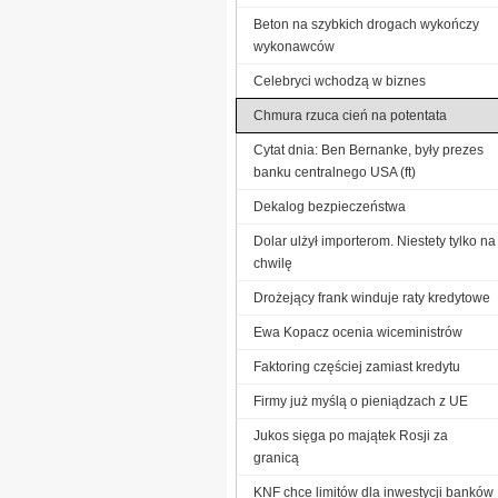
Beton na szybkich drogach wykończy
wykonawców
Celebryci wchodzą w biznes
Chmura rzuca cień na potentata
Cytat dnia: Ben Bernanke, były prezes
banku centralnego USA (ft)
Dekalog bezpieczeństwa
Dolar ulżył importerom. Niestety tylko na
chwilę
Drożejący frank winduje raty kredytowe
Ewa Kopacz ocenia wiceministrów
Faktoring częściej zamiast kredytu
Firmy już myślą o pieniądzach z UE
Jukos sięga po majątek Rosji za
granicą
KNF chce limitów dla inwestycji banków