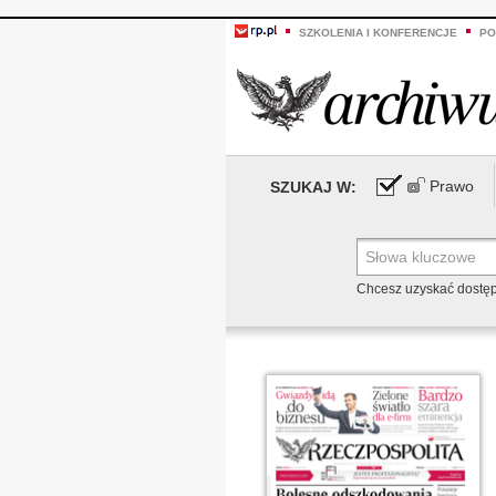
SZKOLENIA I KONFERENCJE
PO
Prawo
SZUKAJ W:
Chcesz uzyskać dostę