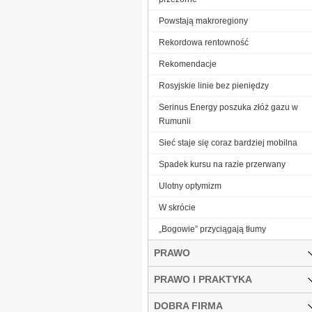
Powstają makroregiony
Rekordowa rentowność
Re­ko­men­da­cje
Rosyjskie linie bez pieniędzy
Serinus Energy poszuka złóż gazu w
Rumunii
Sieć staje się coraz bardziej mobilna
Spadek kursu na razie przerwany
Ulotny optymizm
W skrócie
„Bogowie” przyciągają tłumy
PRAWO
PRAWO I PRAKTYKA
DOBRA FIRMA