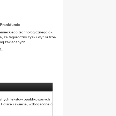
 Frankfurcie
miec­kie­go tech­no­lo­gicz­ne­go gi­
, że te­go­rocz­ny zysk i wy­ni­ki trze­
iej za­kła­da­nych.
...
alnych tekstów opublikowanych
 Polsce i świecie, wzbogacone o