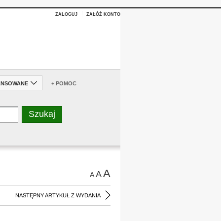
ZALOGUJ
ZAŁÓŻ KONTO
ANSOWANE
+ POMOC
A
A
A
NASTĘPNY ARTYKUŁ Z WYDANIA