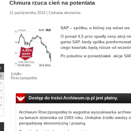
Chmura rzuca cień na potentata
21 października 2014 | Ciekawa ekonomia
SAP – spółka, o której się mówi we
O po­nad 4,5 proc spa­dły ce­ny ak­cji nie­
gan­ta SAP, kiedy spół­ka po­in­for­mo­wa­ła
cie­go kwar­ta­łu bę­dą niż­sze od wcze­śn
Po po­łu­dniu w po­nie­dzia­łek ak­cje SAP
źródło:
D
Rzeczpospolita
5
12
Dostęp do treści Archiwum.rp.pl jest płatny.
19
26
Archiwum Rzeczpospolitej to wygodna wyszukiwarka archiw
na łamach dziennika od 1993 roku. Unikalne źródło wiedzy o
perspektywę ekonomiczną i prawną.