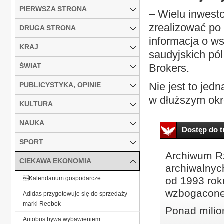
PIERWSZA STRONA
– Wielu inwesto
zrealizować po 
DRUGA STRONA
informacja o w
KRAJ
saudyjskich pó
ŚWIAT
Brokers.
Nie jest to jed
PUBLICYSTYKA, OPINIE
w dłuższym okre
KULTURA
NAUKA
Dostęp do tr
SPORT
Archiwum Rz
CIEKAWA EKONOMIA
archiwalnyc
Kalendarium gospodarcze
od 1993 roku
wzbogacone
Adidas przygotowuje się do sprzedaży
marki Reebok
Ponad milio
Autobus bywa wybawieniem