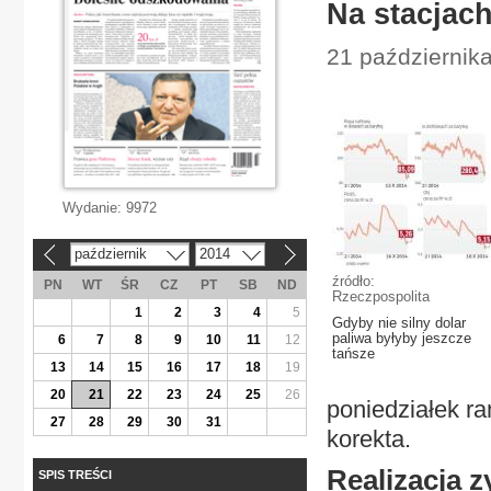
Na stacjach
21 październik
Wydanie:
9972
październik
2014
«
»
źródło:
PN
WT
ŚR
CZ
PT
SB
ND
Rzeczpospolita
1
2
3
4
5
Gdyby nie silny dolar
paliwa byłyby jeszcze
6
7
8
9
10
11
12
tańsze
13
14
15
16
17
18
19
20
21
22
23
24
25
26
poniedziałek ra
27
28
29
30
31
korekta.
Realizacja 
SPIS TREŚCI