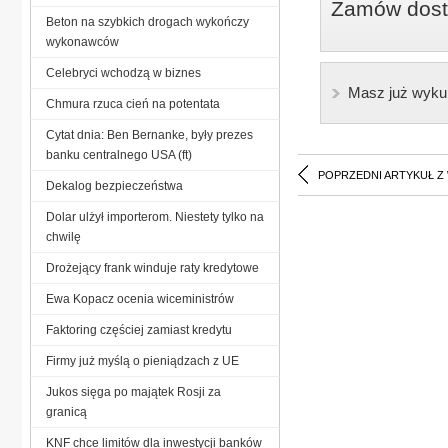
Zamów dostę
Beton na szybkich drogach wykończy
wykonawców
Celebryci wchodzą w biznes
Masz już wyku
Chmura rzuca cień na potentata
Cytat dnia: Ben Bernanke, były prezes
banku centralnego USA (ft)
POPRZEDNI ARTYKUŁ Z
Dekalog bezpieczeństwa
Dolar ulżył importerom. Niestety tylko na
chwilę
Drożejący frank winduje raty kredytowe
Ewa Kopacz ocenia wiceministrów
Faktoring częściej zamiast kredytu
Firmy już myślą o pieniądzach z UE
Jukos sięga po majątek Rosji za
granicą
KNF chce limitów dla inwestycji banków