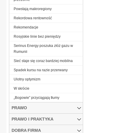
Powstają makroregiony
Rekordowa rentowność
Re­ko­men­da­cje
Rosyjskie linie bez pieniędzy
Serinus Energy poszuka złóż gazu w
Rumunii
Sieć staje się coraz bardziej mobilna
Spadek kursu na razie przerwany
Ulotny optymizm
W skrócie
„Bogowie” przyciągają tłumy
PRAWO
PRAWO I PRAKTYKA
DOBRA FIRMA