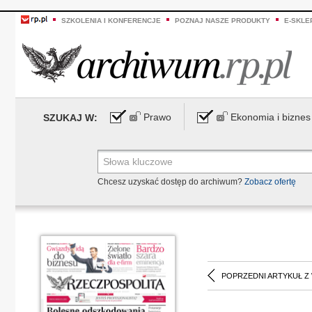
SZKOLENIA I KONFERENCJE
POZNAJ NASZE PRODUKTY
E-SKLE
Prawo
Ekonomia i biznes
SZUKAJ W:
Chcesz uzyskać dostęp do archiwum?
Zobacz ofertę
POPRZEDNI ARTYKUŁ Z