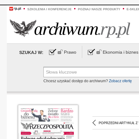
SZKOLENIA I KONFERENCJE
POZNAJ NASZE PRODUKTY
E-SKLE
Prawo
Ekonomia i biznes
SZUKAJ W:
Chcesz uzyskać dostęp do archiwum?
Zobacz ofertę
POPRZEDNI ARTYKUŁ Z