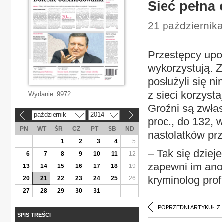
Sieć pełna
21 października
Przestępcy upod
wykorzystują. 
posłużyli się n
z sieci korzysta
Wydanie:
9972
Groźni są zwłas
październik
2014
«
»
proc., do 132, 
PN
WT
ŚR
CZ
PT
SB
ND
nastolatków prz
1
2
3
4
5
– Tak się dziej
6
7
8
9
10
11
12
zapewni im ano
13
14
15
16
17
18
19
kryminolog pr
20
21
22
23
24
25
26
27
28
29
30
31
POPRZEDNI ARTYKUŁ Z
SPIS TREŚCI