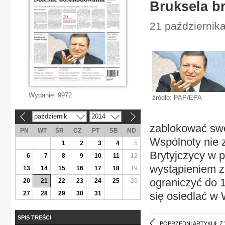
Bruksela b
21 października
Wydanie:
9972
źródło: PAP/EPA
październik
2014
«
»
zablokować swo
PN
WT
ŚR
CZ
PT
SB
ND
Wspólnoty nie 
1
2
3
4
5
Brytyjczycy w 
6
7
8
9
10
11
12
wystąpieniem z
13
14
15
16
17
18
19
ograniczyć do 1
20
21
22
23
24
25
26
27
28
29
30
31
się osiedlać w
SPIS TREŚCI
POPRZEDNI ARTYKUŁ Z