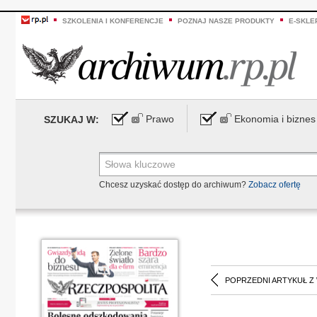
SZKOLENIA I KONFERENCJE
POZNAJ NASZE PRODUKTY
E-SKLE
Prawo
Ekonomia i biznes
SZUKAJ W:
Chcesz uzyskać dostęp do archiwum?
Zobacz ofertę
POPRZEDNI ARTYKUŁ Z