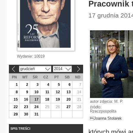
Pracownik t
17 grudnia 2014
Wydanie:
10019
grudzień
2014
«
»
PN
WT
ŚR
CZ
PT
SB
ND
1
2
3
4
5
6
7
8
9
10
11
12
13
14
15
16
17
18
19
20
21
autor zdjęcia: M. P.
22
23
24
25
26
27
28
źródło:
Rzeczpospolita
29
30
31
Joanna Stolarek
SPIS TREŚCI
których mówi ar