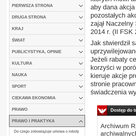
PIERWSZA STRONA
aby dana akcja
pozostałych ak
DRUGA STRONA
zajął Naczelny
KRAJ
2014 r. (II FSK
ŚWIAT
Jak stwierdził
uprzywilejowane
PUBLICYSTYKA, OPINIE
Jeżeli rabaty 
KULTURA
korzyści w poró
kieruje akcje p
NAUKA
stronie pracow
SPORT
świadczenia wy
CIEKAWA EKONOMIA
PRAWO
Dostęp do tr
PRAWO I PRAKTYKA
Archiwum Rz
Do czego zobowiązuje umowa o roboty
archiwalnyc