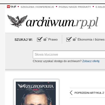
SZKOLENIA I KONFERENCJE
POZNAJ NASZE PRODUKTY
E-SKLE
Prawo
Ekonomia i biznes
SZUKAJ W:
Chcesz uzyskać dostęp do archiwum?
Zobacz ofertę
POPRZEDNI ARTYKUŁ Z