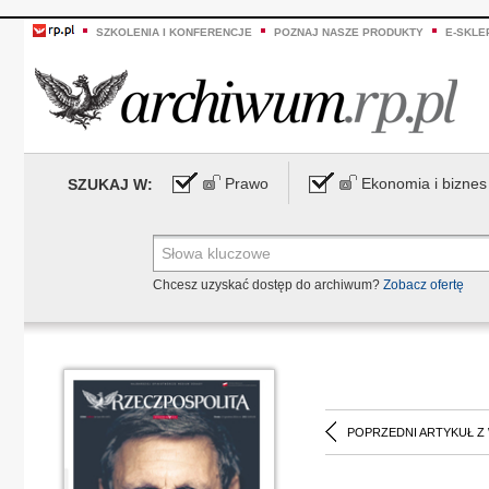
SZKOLENIA I KONFERENCJE
POZNAJ NASZE PRODUKTY
E-SKLE
Prawo
Ekonomia i biznes
SZUKAJ W:
Chcesz uzyskać dostęp do archiwum?
Zobacz ofertę
POPRZEDNI ARTYKUŁ Z