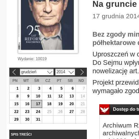
Na gruncie
17 grudnia 201
Bez zgody min
półhektarowe d
Uproszczeń w o
Wydanie:
10019
Do Sejmu wpłyną
nowelizację art
grudzień
2014
«
»
PN
WT
ŚR
CZ
PT
SB
ND
Projekt przewidu
1
2
3
4
5
6
7
wymagało zgody
8
9
10
11
12
13
14
15
16
17
18
19
20
21
Dostęp do tr
22
23
24
25
26
27
28
29
30
31
Archiwum Rz
archiwalnyc
SPIS TREŚCI