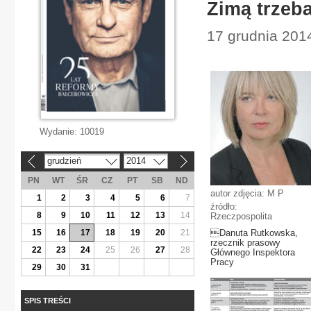
Zimą trzeba
17 grudnia 201
Wydanie:
10019
grudzień
2014
«
»
PN
WT
ŚR
CZ
PT
SB
ND
autor zdjęcia: M P
1
2
3
4
5
6
7
źródło:
8
9
10
11
12
13
14
Rzeczpospolita
15
16
17
18
19
20
21
Danuta Rutkowska,
rzecznik prasowy
22
23
24
25
26
27
28
Głównego Inspektora
Pracy
29
30
31
SPIS TREŚCI