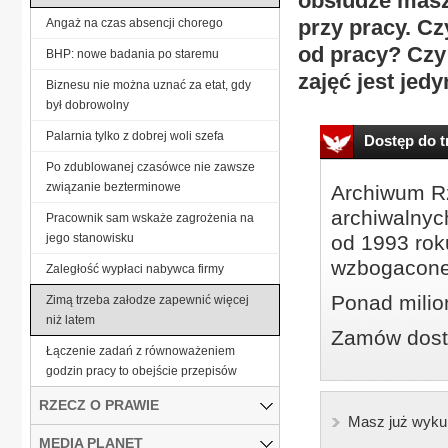
obsłudze mas
przy pracy. Cz
Angaż na czas absencji chorego
od pracy? Cz
BHP: nowe badania po staremu
zajęć jest jed
Biznesu nie można uznać za etat, gdy
był dobrowolny
Palarnia tylko z dobrej woli szefa
Dostęp do tr
Po zdublowanej czasówce nie zawsze
związanie bezterminowe
Archiwum Rz
archiwalnyc
Pracownik sam wskaże zagrożenia na
jego stanowisku
od 1993 roku
wzbogacone
Zaległość wypłaci nabywca firmy
Ponad milio
Zimą trzeba załodze zapewnić więcej
niż latem
Zamów dostę
Łączenie zadań z równoważeniem
godzin pracy to obejście przepisów
RZECZ O PRAWIE
Masz już wyku
MEDIA PLANET