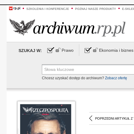
SZKOLENIA I KONFERENCJE
POZNAJ NASZE PRODUKTY
E-SKLE
Prawo
Ekonomia i biznes
SZUKAJ W:
Chcesz uzyskać dostęp do archiwum?
Zobacz ofertę
POPRZEDNI ARTYKUŁ Z