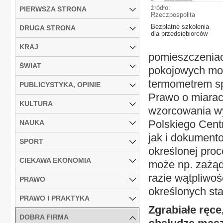
źródło:
PIERWSZA STRONA
Rzeczpospolita
Bezpłatne szkolenia
DRUGA STRONA
dla przedsiębiorców
KRAJ
pomieszczenia
ŚWIAT
pokojowych mog
termometrem sp
PUBLICYSTYKA, OPINIE
Prawo o miarac
KULTURA
wzorcowania wy
Polskiego Cent
NAUKA
jak i dokument
SPORT
określonej proc
CIEKAWA EKONOMIA
może np. zażąd
razie wątpliwoś
PRAWO
określonych st
PRAWO I PRAKTYKA
Zgrabiałe ręc
DOBRA FIRMA