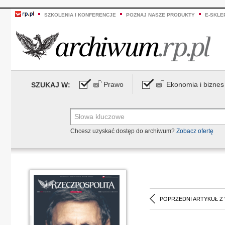
SZKOLENIA I KONFERENCJE
POZNAJ NASZE PRODUKTY
E-SKLE
Prawo
Ekonomia i biznes
SZUKAJ W:
Chcesz uzyskać dostęp do archiwum?
Zobacz ofertę
POPRZEDNI ARTYKUŁ Z