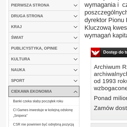
wymagania i cz
PIERWSZA STRONA
poszczególnych
DRUGA STRONA
dyrektor Pionu
Kluczową kwesti
KRAJ
wymagań kapita
ŚWIAT
PUBLICYSTYKA, OPINIE
Dostęp do tr
KULTURA
Archiwum Rz
NAUKA
archiwalnyc
od 1993 roku
SPORT
wzbogacone
CIEKAWA EKONOMIA
Ponad milio
Banki czeka słaby początek roku
Zamów dostę
CI Games inwestuje w kolejną odsłonę
„Snipera”
CSR nie powinien być odrębną pozycją