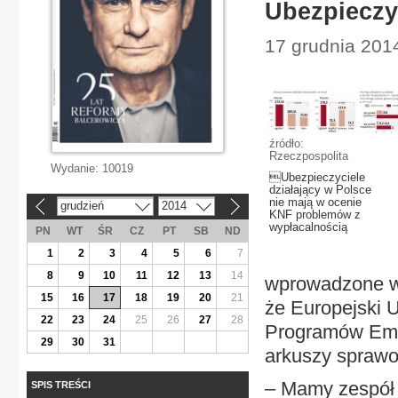
Ubezpieczy
17 grudnia 201
źródło:
Rzeczpospolita
Wydanie:
10019
Ubezpieczyciele
działający w Polsce
nie mają w ocenie
grudzień
2014
«
»
KNF problemów z
wypłacalnością
PN
WT
ŚR
CZ
PT
SB
ND
1
2
3
4
5
6
7
8
9
10
11
12
13
14
wprowadzone w 
15
16
17
18
19
20
21
że Europejski 
22
23
24
25
26
27
28
Programów Emer
29
30
31
arkuszy sprawo
– Mamy zespół 
SPIS TREŚCI