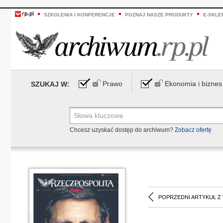
SZKOLENIA I KONFERENCJE
POZNAJ NASZE PRODUKTY
E-SKLE
Prawo
Ekonomia i biznes
SZUKAJ W:
Chcesz uzyskać dostęp do archiwum?
Zobacz ofertę
POPRZEDNI ARTYKUŁ Z