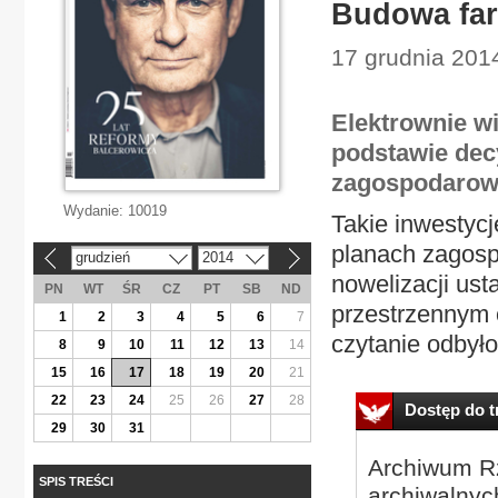
Budowa far
17 grudnia 2014 
Elektrownie w
podstawie de
zagospodarowa
Wydanie:
10019
Takie inwestyc
planach zagosp
grudzień
2014
«
»
nowelizacji us
PN
WT
ŚR
CZ
PT
SB
ND
przestrzennym 
1
2
3
4
5
6
7
czytanie odbyło
8
9
10
11
12
13
14
15
16
17
18
19
20
21
22
23
24
25
26
27
28
Dostęp do tr
29
30
31
Archiwum Rz
SPIS TREŚCI
archiwalnyc