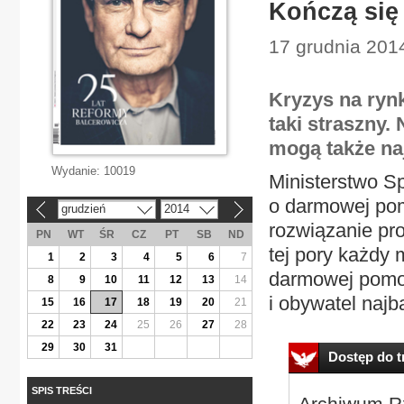
Kończą się
17 grudnia 201
Kryzys na ryn
taki straszny.
mogą także naj
Wydanie:
10019
Ministerstwo Sp
o darmowej pom
grudzień
2014
«
»
rozwiązanie pr
PN
WT
ŚR
CZ
PT
SB
ND
tej pory każdy 
1
2
3
4
5
6
7
darmowej pomoc
8
9
10
11
12
13
14
i obywatel najba
15
16
17
18
19
20
21
22
23
24
25
26
27
28
29
30
31
Dostęp do tr
SPIS TREŚCI
Archiwum Rz