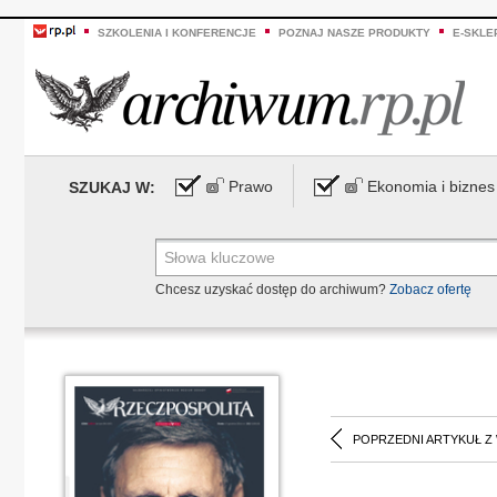
SZKOLENIA I KONFERENCJE
POZNAJ NASZE PRODUKTY
E-SKLE
Prawo
Ekonomia i biznes
SZUKAJ W:
Chcesz uzyskać dostęp do archiwum?
Zobacz ofertę
POPRZEDNI ARTYKUŁ Z