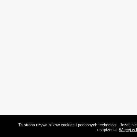
Ta strona używa plików cookies i podobnych technologii. Jeżeli n
urządzenia.
Więcej w 