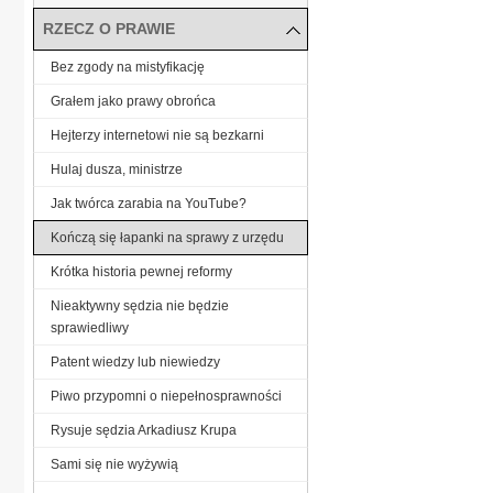
RZECZ O PRAWIE
Bez zgody na mistyfikację
Grałem jako prawy obrońca
Hejterzy internetowi nie są bezkarni
Hulaj dusza, ministrze
Jak twórca zarabia na YouTube?
Kończą się łapanki na sprawy z urzędu
Krótka historia pewnej reformy
Nieaktywny sędzia nie będzie
sprawiedliwy
Patent wiedzy lub niewiedzy
Piwo przypomni o niepełnosprawności
Rysuje sędzia Arkadiusz Krupa
Sami się nie wyżywią