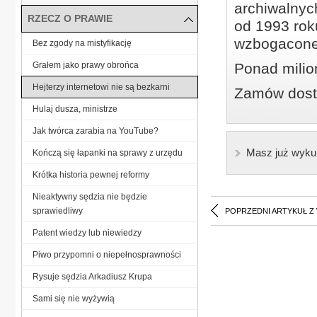
archiwalnyc
RZECZ O PRAWIE
od 1993 roku
wzbogacone
Bez zgody na mistyfikację
Grałem jako prawy obrońca
Ponad milio
Hejterzy internetowi nie są bezkarni
Zamów dostę
Hulaj dusza, ministrze
Jak twórca zarabia na YouTube?
Masz już wyku
Kończą się łapanki na sprawy z urzędu
Krótka historia pewnej reformy
Nieaktywny sędzia nie będzie
sprawiedliwy
POPRZEDNI ARTYKUŁ Z
Patent wiedzy lub niewiedzy
Piwo przypomni o niepełnosprawności
Rysuje sędzia Arkadiusz Krupa
Sami się nie wyżywią