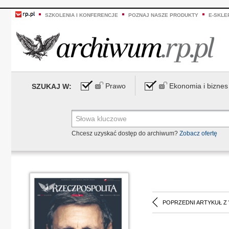
SZKOLENIA I KONFERENCJE
POZNAJ NASZE PRODUKTY
E-SKLE
Prawo
Ekonomia i biznes
SZUKAJ W:
Chcesz uzyskać dostęp do archiwum?
Zobacz ofertę
POPRZEDNI ARTYKUŁ Z