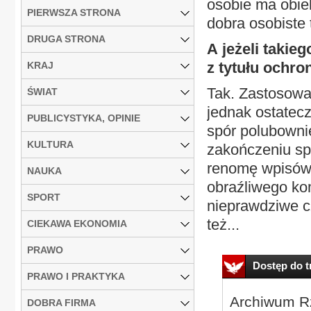
osobie ma obie
PIERWSZA STRONA
dobra osobiste 
DRUGA STRONA
A jeżeli takie
z tytułu ochro
KRAJ
Tak. Zastosowan
ŚWIAT
jednak ostatec
PUBLICYSTYKA, OPINIE
spór polubowni
KULTURA
zakończeniu sp
renomę wpisów.
NAUKA
obraźliwego kom
SPORT
nieprawdziwe cz
też...
CIEKAWA EKONOMIA
PRAWO
Dostęp do tr
PRAWO I PRAKTYKA
Archiwum Rz
DOBRA FIRMA