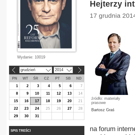
Hejterzy in
17 grudnia 2014
Wydanie:
10019
grudzień
2014
«
»
PN
WT
ŚR
CZ
PT
SB
ND
1
2
3
4
5
6
7
8
9
10
11
12
13
14
źródło: materiały
15
16
17
18
19
20
21
prasowe
22
23
24
25
26
27
28
Bartosz Graś
29
30
31
na forum inter
SPIS TREŚCI