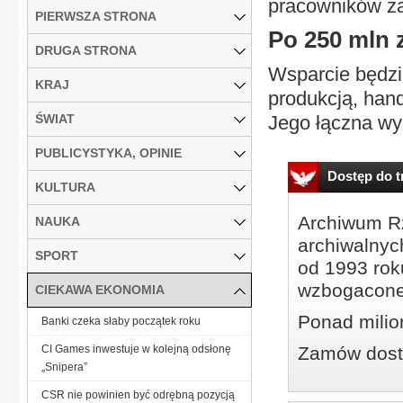
pracowników za
PIERWSZA STRONA
Po 250 mln z
DRUGA STRONA
Wsparcie będzi
KRAJ
produkcją, han
ŚWIAT
Jego łączna wys
PUBLICYSTYKA, OPINIE
Dostęp do tr
KULTURA
Archiwum Rz
NAUKA
archiwalnyc
SPORT
od 1993 roku
wzbogacone
CIEKAWA EKONOMIA
Ponad milio
Banki czeka słaby początek roku
CI Games inwestuje w kolejną odsłonę
Zamów dostę
„Snipera”
CSR nie powinien być odrębną pozycją