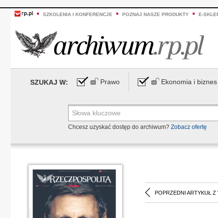
SZKOLENIA I KONFERENCJE
POZNAJ NASZE PRODUKTY
E-SKLE
Prawo
Ekonomia i biznes
SZUKAJ W:
Chcesz uzyskać dostęp do archiwum?
Zobacz ofertę
POPRZEDNI ARTYKUŁ Z