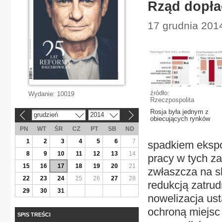
Rząd dopłac
17 grudnia 201
źródło:
Wydanie:
10019
Rzeczpospolita
Rosja była jednym z
grudzień
2014
«
»
obiecujących rynków
PN
WT
ŚR
CZ
PT
SB
ND
1
2
3
4
5
6
7
spadkiem ekspo
8
9
10
11
12
13
14
pracy w tych za
15
16
17
18
19
20
21
zwłaszcza na s
22
23
24
25
26
27
28
redukcją zatrud
29
30
31
nowelizacja us
ochroną miejsc
SPIS TREŚCI