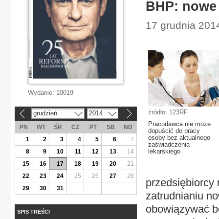
BHP: nowe 
17 grudnia 201
Wydanie:
10019
źródło: 123RF
grudzień
2014
«
»
Pracodawca nie może
PN
WT
ŚR
CZ
PT
SB
ND
dopuścić do pracy
osoby bez aktualnego
1
2
3
4
5
6
7
zaświadczenia
lekarskiego
8
9
10
11
12
13
14
15
16
17
18
19
20
21
22
23
24
25
26
27
28
przedsiębiorcy
29
30
31
zatrudnianiu no
obowiązywać bę
SPIS TREŚCI