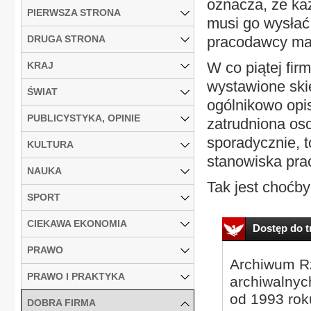
oznacza, że ka
PIERWSZA STRONA
musi go wysłać 
DRUGA STRONA
pracodawcy ma
W co piątej fir
KRAJ
wystawione ski
ŚWIAT
ogólnikowo opi
PUBLICYSTYKA, OPINIE
zatrudniona os
sporadycznie, t
KULTURA
stanowiska pra
NAUKA
Tak jest choćby 
SPORT
CIEKAWA EKONOMIA
Dostęp do tr
PRAWO
Archiwum Rz
PRAWO I PRAKTYKA
archiwalnyc
od 1993 roku
DOBRA FIRMA