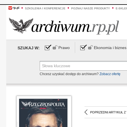
SZKOLENIA I KONFERENCJE
POZNAJ NASZE PRODUKTY
E-SKLE
Prawo
Ekonomia i biznes
SZUKAJ W:
Chcesz uzyskać dostęp do archiwum?
Zobacz ofertę
POPRZEDNI ARTYKUŁ Z