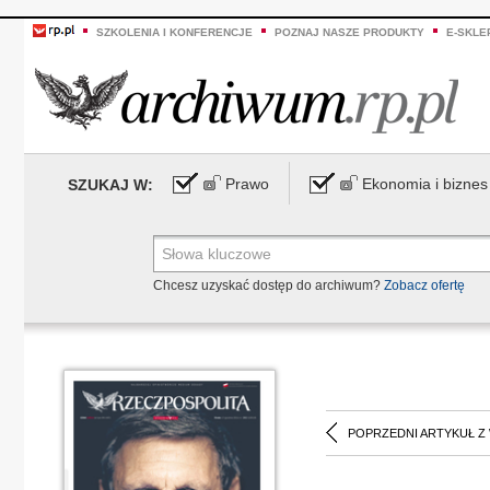
SZKOLENIA I KONFERENCJE
POZNAJ NASZE PRODUKTY
E-SKLE
Prawo
Ekonomia i biznes
SZUKAJ W:
Chcesz uzyskać dostęp do archiwum?
Zobacz ofertę
POPRZEDNI ARTYKUŁ Z