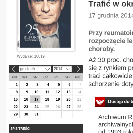
Trafić w o
17 grudnia 2014 
Przy reumatoi
rozpoczęcie l
choroby.
Wydanie:
10019
Aż 30 proc. ch
się z rynkiem p
grudzień
2014
«
»
traci całkowici
PN
WT
ŚR
CZ
PT
SB
ND
schorzenie doty
1
2
3
4
5
6
7
8
9
10
11
12
13
14
15
16
17
18
19
20
21
Dostęp do tr
22
23
24
25
26
27
28
29
30
31
Archiwum Rz
archiwalnyc
SPIS TREŚCI
od 1993 roku