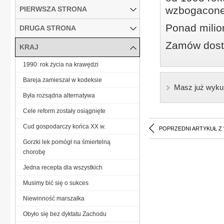
wzbogacone
PIERWSZA STRONA
Ponad milio
DRUGA STRONA
Zamów dostę
KRAJ
1990: rok życia na krawędzi
Bareja zamieszał w kodeksie
Masz już wyku
Była rozsądna alternatywa
Cele reform zostały osiągnięte
Cud gospodarczy końca XX w.
POPRZEDNI ARTYKUŁ Z
Gorzki lek pomógł na śmiertelną
chorobę
Jedna recepta dla wszystkich
Musimy bić się o sukces
Niewinność marszałka
Obyło się bez dyktatu Zachodu