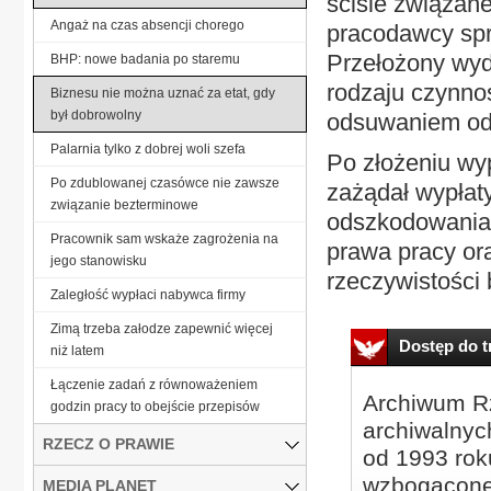
ściśle związan
Angaż na czas absencji chorego
pracodawcy spr
Przełożony wyd
BHP: nowe badania po staremu
rodzaju czynno
Biznesu nie można uznać za etat, gdy
był dobrowolny
odsuwaniem od
Palarnia tylko z dobrej woli szefa
Po złożeniu w
Po zdublowanej czasówce nie zawsze
zażądał wypłat
związanie bezterminowe
odszkodowania
Pracownik sam wskaże zagrożenia na
prawa pracy ora
jego stanowisku
rzeczywistości b
Zaległość wypłaci nabywca firmy
Zimą trzeba załodze zapewnić więcej
Dostęp do tr
niż latem
Łączenie zadań z równoważeniem
Archiwum Rz
godzin pracy to obejście przepisów
archiwalnyc
RZECZ O PRAWIE
od 1993 roku
wzbogacone
MEDIA PLANET