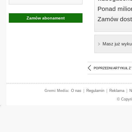
Ponad milio
Zamów abonament
Zamów dostę
Masz już wyku
POPRZEDNI ARTYKUŁ Z
Gremi Media:
O nas
|
Regulamin
|
Reklama
|
N
© Copyr