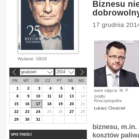
Biznesu nie
dobrowoln
17 grudnia 2014
Wydanie:
10019
grudzień
2014
«
»
PN
WT
ŚR
CZ
PT
SB
ND
1
2
3
4
5
6
7
autor zdjęcia: M. P.
8
9
10
11
12
13
14
źródło:
Rzeczpospolita
15
16
17
18
19
20
21
Łukasz Chruściel
22
23
24
25
26
27
28
29
30
31
biznesu, m.in
kosztów paliw
SPIS TREŚCI