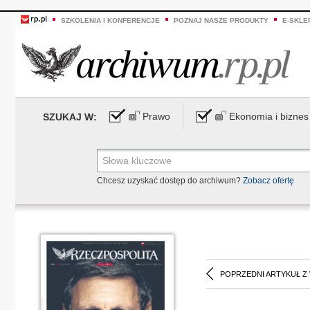
SZKOLENIA I KONFERENCJE
POZNAJ NASZE PRODUKTY
E-SKLE
Prawo
Ekonomia i biznes
SZUKAJ W:
Chcesz uzyskać dostęp do archiwum?
Zobacz ofertę
POPRZEDNI ARTYKUŁ Z