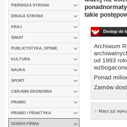
PIERWSZA STRONA
ponadnormatywn
takie postępo
DRUGA STRONA
KRAJ
Dostęp do tr
ŚWIAT
Archiwum Rz
PUBLICYSTYKA, OPINIE
archiwalnyc
KULTURA
od 1993 roku
wzbogacone
NAUKA
Ponad milio
SPORT
Zamów dostę
CIEKAWA EKONOMIA
PRAWO
Masz już wyku
PRAWO I PRAKTYKA
DOBRA FIRMA