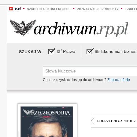
SZKOLENIA I KONFERENCJE
POZNAJ NASZE PRODUKTY
E-SKLE
Prawo
Ekonomia i biznes
SZUKAJ W:
Chcesz uzyskać dostęp do archiwum?
Zobacz ofertę
POPRZEDNI ARTYKUŁ Z