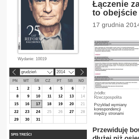
Łączenie z
to obejści
17 grudnia 201
Wydanie:
10019
grudzień
2014
«
»
PN
WT
ŚR
CZ
PT
SB
ND
1
2
3
4
5
6
7
źródło:
8
9
10
11
12
13
14
Rzeczpospolita
15
16
17
18
19
20
21
Przykład wymiany
korespondencji
22
23
24
25
26
27
28
między stronami
29
30
31
Przewiduję bo
SPIS TREŚCI
dłużej niż osi