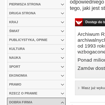
odpowiedniego 
PIERWSZA STRONA
tego, jaki jest 
DRUGA STRONA
Dostęp do tr
KRAJ
ŚWIAT
Archiwum Rz
archiwalnyc
PUBLICYSTYKA, OPINIE
od 1993 roku
KULTURA
wzbogacone
NAUKA
Ponad milio
SPORT
Zamów dostę
EKONOMIA
PRAWO
Masz już wyku
RZECZ O PRAWIE
DOBRA FIRMA