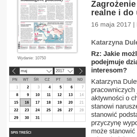
Zagrożenie
realne i d
16 maja 2017 |
Katarzyna Dul
Rz: Jakie moż
Wydanie:
10750
podejmuje dzi
interesom?
maj
2017
«
»
PN
WT
ŚR
CZ
PT
SB
ND
Katarzyna Dul
1
2
3
4
5
6
7
pracowniczych j
8
9
10
11
12
13
14
aktywności o c
15
16
17
18
19
20
21
stanowi narusz
22
23
24
25
26
27
28
stanowić podst
29
30
31
przyczynę wypo
może stanowić 
SPIS TREŚCI