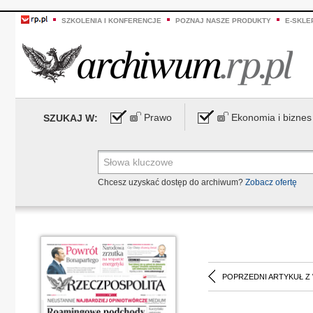
SZKOLENIA I KONFERENCJE
POZNAJ NASZE PRODUKTY
E-SKLE
Prawo
Ekonomia i biznes
SZUKAJ W:
Chcesz uzyskać dostęp do archiwum?
Zobacz ofertę
POPRZEDNI ARTYKUŁ Z