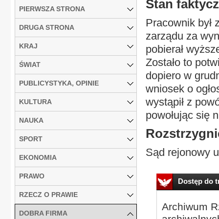
Stan faktyc
PIERWSZA STRONA
Pracownik był 
DRUGA STRONA
zarządu za wyn
KRAJ
pobierał wyższ
Zostało to pot
ŚWIAT
dopiero w grudn
PUBLICYSTYKA, OPINIE
wniosek o ogło
wystąpił z pow
KULTURA
powołując się 
NAUKA
Rozstrzygni
SPORT
Sąd rejonowy uw
EKONOMIA
PRAWO
Dostęp do tr
RZECZ O PRAWIE
Archiwum Rz
DOBRA FIRMA
archiwalnyc