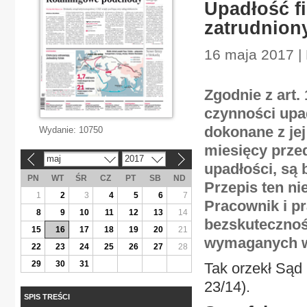
Upadłość f
zatrudnion
16 maja 2017 | 
Zgodnie z art
czynności upa
dokonane z jej
Wydanie:
10750
miesięcy prze
maj
2017
«
»
upadłości, są
PN
WT
ŚR
CZ
PT
SB
ND
Przepis ten n
1
2
3
4
5
6
7
Pracownik i p
8
9
10
11
12
13
14
bezskutecznoś
15
16
17
18
19
20
21
wymaganych w
22
23
24
25
26
27
28
29
30
31
Tak orzekł Sąd
23/14).
SPIS TREŚCI