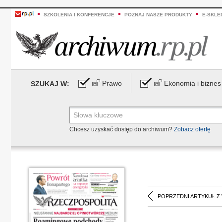
SZKOLENIA I KONFERENCJE
POZNAJ NASZE PRODUKTY
E-SKLE
Prawo
Ekonomia i biznes
SZUKAJ W:
Chcesz uzyskać dostęp do archiwum?
Zobacz ofertę
POPRZEDNI ARTYKUŁ Z