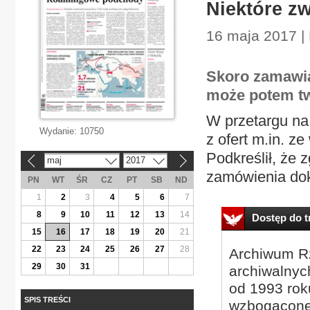
Niektóre z
16 maja 2017 |
Skoro zamawia
może potem twi
W przetargu na
Wydanie:
10750
z ofert m.in. z
Podkreślił, że 
maj
2017
«
»
zamówienia dok
PN
WT
ŚR
CZ
PT
SB
ND
1
2
3
4
5
6
7
8
9
10
11
12
13
14
Dostęp do tr
15
16
17
18
19
20
21
22
23
24
25
26
27
28
Archiwum Rz
29
30
31
archiwalnyc
od 1993 roku
SPIS TREŚCI
wzbogacone