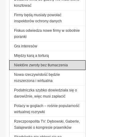
kosztować
Firmy będą musiały powołać
inspektorów ochrony danych
Fiskus odwiedza nowe firmy w sobotnie
poranki
Gra interesów
Między karą a torturą
Niektóre zwroty bez tłumaczenia
Nowa rzeczywistość będzie
rozszerzona i wirtualna
Podatniczka szybko dowiedziała się o
darowiźnie, więc musi zapłacić
Polacy w goglach – rośnie popularność
wirtualnej rozrywki
Rzeczpospolita TV: Dębowski, Gaberle,
Sałajewski o kongresie prawników
Skarbówka nie obłowi się na