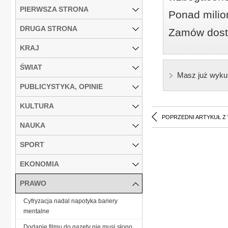
PIERWSZA STRONA
Ponad milio
DRUGA STRONA
Zamów dostę
KRAJ
ŚWIAT
Masz już wyku
PUBLICYSTYKA, OPINIE
KULTURA
POPRZEDNI ARTYKUŁ Z
NAUKA
SPORT
EKONOMIA
PRAWO
Cyfryzacja nadal napotyka bariery
mentalne
Dodanie filmu do gazety nie musi słono