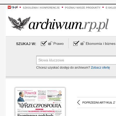
SZKOLENIA I KONFERENCJE
POZNAJ NASZE PRODUKTY
E-SKLE
Prawo
Ekonomia i biznes
SZUKAJ W:
Chcesz uzyskać dostęp do archiwum?
Zobacz ofertę
POPRZEDNI ARTYKUŁ Z