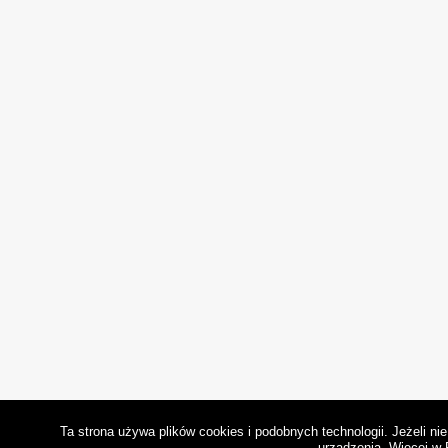
Ta strona używa plików cookies i podobnych technologii. Jeżeli n
urządzenia.
Więcej w 