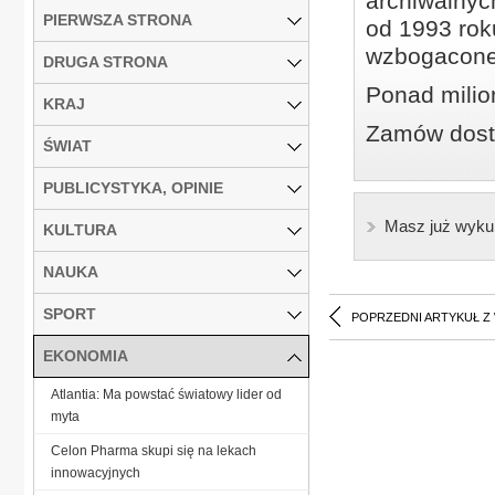
archiwalnyc
PIERWSZA STRONA
od 1993 roku
wzbogacone
DRUGA STRONA
Ponad milio
KRAJ
Zamów dostę
ŚWIAT
PUBLICYSTYKA, OPINIE
Masz już wyku
KULTURA
NAUKA
SPORT
POPRZEDNI ARTYKUŁ Z
EKONOMIA
Atlantia: Ma powstać światowy lider od
myta
Celon Pharma skupi się na lekach
innowacyjnych