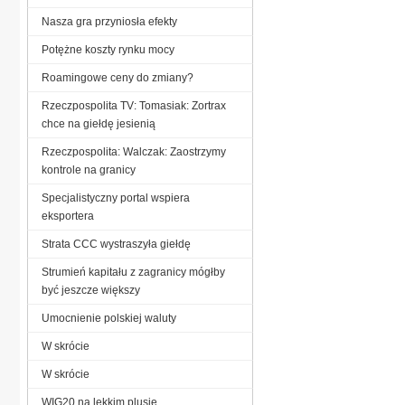
Nasza gra przyniosła efekty
Potężne koszty rynku mocy
Roamingowe ceny do zmiany?
Rzeczpospolita TV: Tomasiak: Zortrax
chce na giełdę jesienią
Rzeczpospolita: Walczak: Zaostrzymy
kontrole na granicy
Specjalistyczny portal wspiera
eksportera
Strata CCC wystraszyła giełdę
Strumień kapitału z zagranicy mógłby
być jeszcze większy
Umocnienie polskiej waluty
W skrócie
W skrócie
WIG20 na lekkim plusie