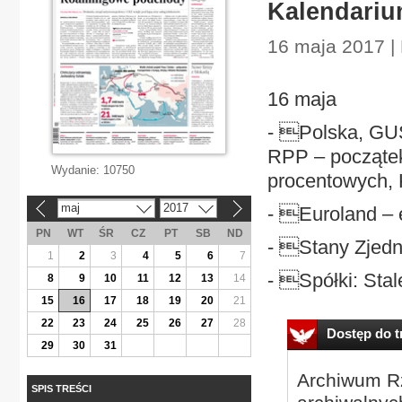
Kalendari
16 maja 2017 |
16 maja
- Polska, GUS
RPP – począte
Wydanie:
10750
procentowych, 
maj
2017
- Euroland – e
«
»
PN
WT
ŚR
CZ
PT
SB
ND
- Stany Zjedn
1
2
3
4
5
6
7
- Spółki: Stal
8
9
10
11
12
13
14
15
16
17
18
19
20
21
22
23
24
25
26
27
28
Dostęp do tr
29
30
31
Archiwum Rz
SPIS TREŚCI