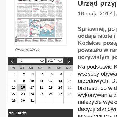
Urząd przyj
16 maja 2017 | 
Sprawniej, po 
oddają istotę i
Kodeksu postę
powstało w ra
Wydanie:
10750
oczywistym jes
maj
2017
«
»
Na podstawie K
PN
WT
ŚR
CZ
PT
SB
ND
wszyscy obywate
1
2
3
4
5
6
7
urzędowych. Do
8
9
10
11
12
13
14
biznesu, co w 
15
16
17
18
19
20
21
wykonywania dz
22
23
24
25
26
27
28
29
30
31
należycie wyek
decyzji stanow
SPIS TREŚCI
inwestycji czy 