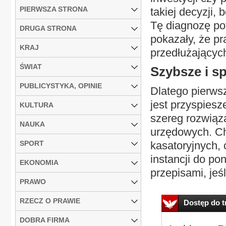
PIERWSZA STRONA
takiej decyzji,
Tę diagnozę po
DRUGA STRONA
pokazały, że p
KRAJ
przedłużającyc
ŚWIAT
Szybsze i s
PUBLICYSTYKA, OPINIE
Dlatego pierwsz
jest przyspies
KULTURA
szereg rozwiąza
NAUKA
urzędowych. Ch
SPORT
kasatoryjnych, 
instancji do p
EKONOMIA
przepisami, jeśl
PRAWO
RZECZ O PRAWIE
Dostęp do tr
DOBRA FIRMA