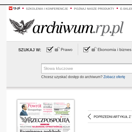
SZKOLENIA I KONFERENCJE
POZNAJ NASZE PRODUKTY
E-SKLE
Prawo
Ekonomia i biznes
SZUKAJ W:
Chcesz uzyskać dostęp do archiwum?
Zobacz ofertę
POPRZEDNI ARTYKUŁ Z