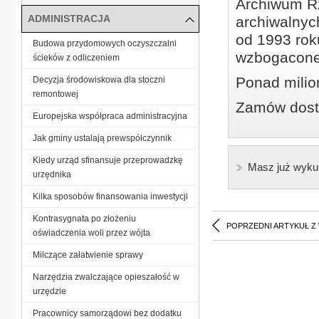
Archiwum Rz
ADMINISTRACJA
archiwalnyc
od 1993 roku
Budowa przydomowych oczyszczalni
wzbogacone
ścieków z odliczeniem
Ponad milio
Decyzja środowiskowa dla stoczni
remontowej
Zamów dostę
Europejska współpraca administracyjna
Jak gminy ustalają prewspółczynnik
Kiedy urząd sfinansuje przeprowadzkę
Masz już wyku
urzędnika
Kilka sposobów finansowania inwestycji
Kontrasygnata po złożeniu
POPRZEDNI ARTYKUŁ Z
oświadczenia woli przez wójta
Milczące załatwienie sprawy
Narzędzia zwalczające opieszałość w
urzędzie
Pracownicy samorządowi bez dodatku