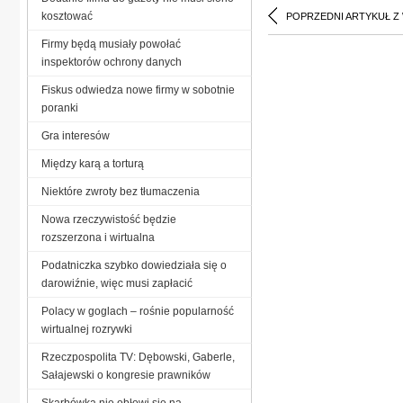
kosztować
POPRZEDNI ARTYKUŁ Z
Firmy będą musiały powołać
inspektorów ochrony danych
Fiskus odwiedza nowe firmy w sobotnie
poranki
Gra interesów
Między karą a torturą
Niektóre zwroty bez tłumaczenia
Nowa rzeczywistość będzie
rozszerzona i wirtualna
Podatniczka szybko dowiedziała się o
darowiźnie, więc musi zapłacić
Polacy w goglach – rośnie popularność
wirtualnej rozrywki
Rzeczpospolita TV: Dębowski, Gaberle,
Sałajewski o kongresie prawników
Skarbówka nie obłowi się na