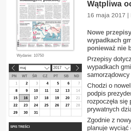
Wątpliwa o
16 maja 2017 |
Nowe przepisy 
wypadkach gmi
ponieważ nie 
Wydanie:
10750
Przepisy dotyc
wypadkach gmin
maj
2017
«
»
samorządowcy o
PN
WT
ŚR
CZ
PT
SB
ND
1
2
3
4
5
6
7
Chodzi o noweli
8
9
10
11
12
13
14
podpis prezyden
15
16
17
18
19
20
21
rozpoczęła się 
22
23
24
25
26
27
28
prywatnych dzia
29
30
31
Zgodnie z nowy
planuje wyciąć
SPIS TREŚCI