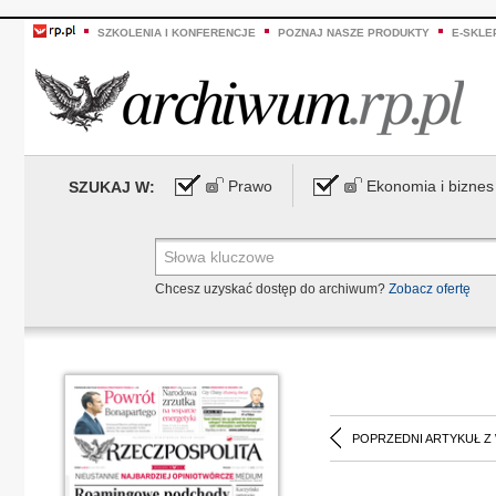
SZKOLENIA I KONFERENCJE
POZNAJ NASZE PRODUKTY
E-SKLE
Prawo
Ekonomia i biznes
SZUKAJ W:
Chcesz uzyskać dostęp do archiwum?
Zobacz ofertę
POPRZEDNI ARTYKUŁ Z