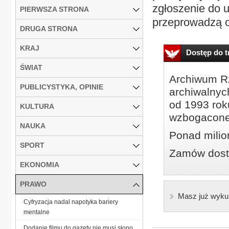
zgłoszenie do u
PIERWSZA STRONA
przeprowadzą o
DRUGA STRONA
KRAJ
Dostęp do tr
ŚWIAT
Archiwum Rz
PUBLICYSTYKA, OPINIE
archiwalnyc
od 1993 roku
KULTURA
wzbogacone
NAUKA
Ponad milio
SPORT
Zamów dostę
EKONOMIA
PRAWO
Masz już wyku
Cyfryzacja nadal napotyka bariery
mentalne
Dodanie filmu do gazety nie musi słono