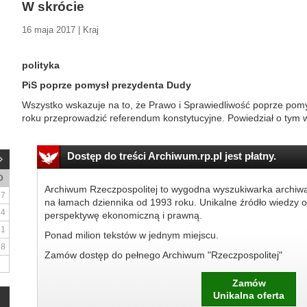
W skrócie
16 maja 2017 | Kraj
polityka
PiS poprze pomysł prezydenta Dudy
Wszystko wskazuje na to, że Prawo i Sprawiedliwość poprze pomy
roku przeprowadzić referendum konstytucyjne. Powiedział o tym 
Dostęp do treści Archiwum.rp.pl jest płatny.
D
Archiwum Rzeczpospolitej to wygodna wyszukiwarka archiw
7
na łamach dziennika od 1993 roku. Unikalne źródło wiedzy o
14
perspektywę ekonomiczną i prawną.
21
Ponad milion tekstów w jednym miejscu.
28
Zamów dostęp do pełnego Archiwum "Rzeczpospolitej"
Zamów
Unikalna oferta