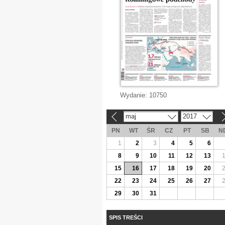
Wydanie:
10750
maj
2017
«
»
PN
WT
ŚR
CZ
PT
SB
N
1
2
3
4
5
6
8
9
10
11
12
13
15
16
17
18
19
20
22
23
24
25
26
27
29
30
31
SPIS TREŚCI