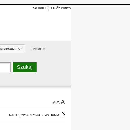
ZALOGUJ
ZAŁÓŻ KONTO
ANSOWANE
+ POMOC
A
A
A
NASTĘPNY ARTYKUŁ Z WYDANIA