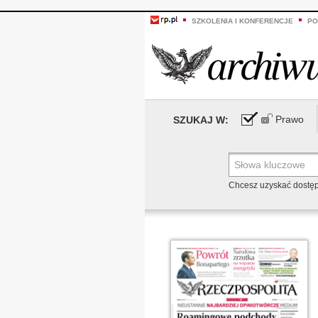
SZKOLENIA I KONFERENCJE
PO
Prawo
SZUKAJ W:
Chcesz uzyskać dostę